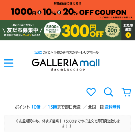
【公式】
カバン・小物の専門店のギャレリアモール
ポイント
10倍
15時
まで即日発送
全国一律
送料無料
《 お盆期間中も、休まず営業！ 15:00までのご注文で即日発送致しま
す！ 》