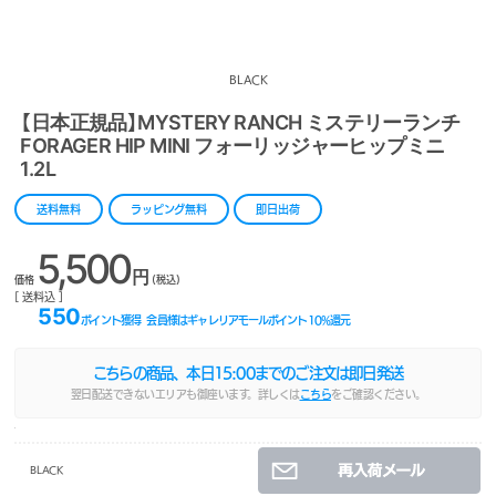
BLACK
【日本正規品】MYSTERY RANCH ミステリーランチ
FORAGER HIP MINI フォーリッジャーヒップミニ
1.2L
送料無料
ラッピング無料
即日出荷
5,500
円
価格
(税込)
[ 送料込 ]
550
ポイント獲得
会員様はギャレリアモールポイント
10
%還元
こちらの商品、本日
15:00
までのご注文は即日発送
翌日配送できないエリアも御座います。詳しくは
こちら
をご確認ください。
BLACK