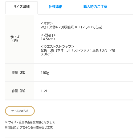
サイズ詳細
仕様詳細
購入時のご注意
＜本体＞
W31(本体)/20(収納部)×H12.5×D6(cm)
＜収納口＞
サイズ
14.5(cm)
（約）
＜ウエストストラップ＞
全長 138［本体：31＋ストラップ：最長 107］×幅
3.8(cm)
重量（約）
160g
容量（約）
1.2L
サイズ計測方法
※ サイズ・重量は当店計測値となります。
※ 製品により若干の個体差が生じます。