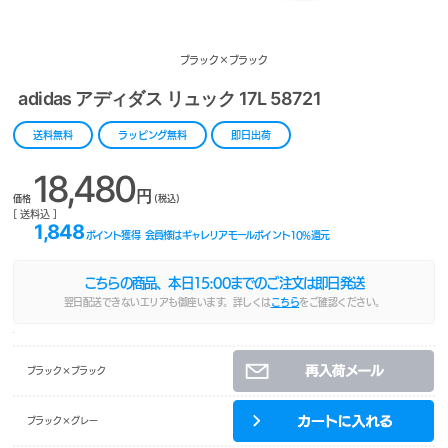
ブラック×ブラック
adidas アディダス リュック 17L 58721
送料無料
ラッピング無料
即日出荷
18,480
円
価格
(税込)
[ 送料込 ]
1,848
ポイント獲得
会員様はギャレリアモールポイント
10
%還元
こちらの商品、本日
15:00
までのご注文は即日発送
翌日配送できないエリアも御座います。詳しくは
こちら
をご確認ください。
ブラック×ブラック
ブラック×グレー