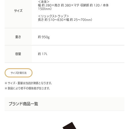
＜本体＞
幅 約 280×高さ 約 380×マチ 収納部 約 120 / 本体
150(mm)
サイズ
＜リュックストラップ＞
長さ 約 510～830×幅 約 25～70(mm)
重さ
約 950g
容量
約 17L
サイズ計測方法
※ サイズ・重量は当店計測値となります。
※ 製品により若干の個体差が生じます。
ブランド商品一覧