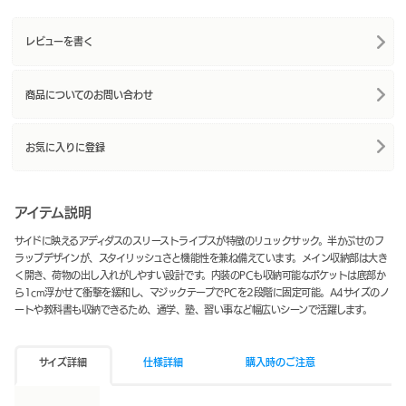
レビューを書く
商品についてのお問い合わせ
お気に入りに登録
アイテム説明
サイドに映えるアディダスのスリーストライプスが特徴のリュックサック。半かぶせのフ
ラップデザインが、スタイリッシュさと機能性を兼ね備えています。メイン収納部は大き
く開き、荷物の出し入れがしやすい設計です。内装のPCも収納可能なポケットは底部か
ら1cm浮かせて衝撃を緩和し、マジックテープでPCを2段階に固定可能。A4サイズのノ
ートや教科書も収納できるため、通学、塾、習い事など幅広いシーンで活躍します。
サイズ詳細
仕様詳細
購入時のご注意