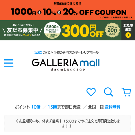
【公式】
カバン・小物の専門店のギャレリアモール
ポイント
10倍
15時
まで即日発送
全国一律
送料無料
《 お盆期間中も、休まず営業！ 15:00までのご注文で即日発送致しま
す！ 》