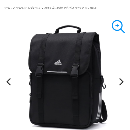
ホーム
>
アイテムリスト レディース
>
ママ&キッズ
> adidas アディダス リュック 17L 58721