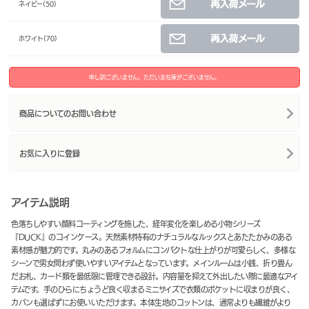
ネイビー(50)
ホワイト(70)
申し訳ございません。ただいま在庫がございません。
商品についてのお問い合わせ
お気に入りに登録
アイテム説明
色落ちしやすい顔料コーティングを施した、経年変化を楽しめる小物シリーズ
『DUCK』のコインケース。天然素材特有のナチュラルなルックスとあたたかみのある
素材感が魅力的です。丸みのあるフォルムにコンパクトな仕上がりが可愛らしく、多様な
シーンで男女問わず使いやすいアイテムとなっています。メインルームは小銭、折り畳ん
だお札、カード類を最低限に管理できる設計。内容量を抑えて外出したい際に最適なアイ
テムです。手のひらにちょうど良く収まるミニサイズで衣類のポケットに収まりが良く、
カバンも選ばずにお使いいただけます。本体生地のコットンは、通常よりも繊維がより