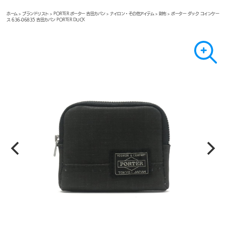
ホーム
>
ブランドリスト
>
PORTER ポーター 吉田カバン
>
ナイロン・その他アイテム
>
財布
> ポーター ダック コインケー
ス 636-06835 吉田カバン PORTER DUCK