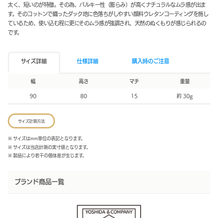
太く、短いのが特徴。その為、バルキー性（膨らみ）が高くナチュラルなムラ感が出ま
す。そのコットンで織ったダック地に色落ちがしやすい顔料ウレタンコーティングを施し
ているため、使い込む程に更にそのムラ感が強調され、天然のぬくもりが感じられるの
です。
サイズ詳細
仕様詳細
購入時のご注意
幅
高さ
マチ
重量
90
80
15
約 30g
サイズ計測方法
※ サイズはmm単位の表記となります。
※ サイズは当店計測の実寸値となります。
※ 製品により若干の個体差が生じます。
ブランド商品一覧