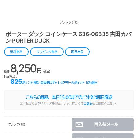
ブラック(10)
ポーター ダック コインケース 636-06835 吉田カバ
ン PORTER DUCK
送料無料
ラッピング無料
即日出荷
8,250
円
価格
(税込)
[ 送料込 ]
825
ポイント獲得
会員様はギャレリアモールポイント
10
%還元
こちらの商品、本日
15:00
までのご注文は即日発送
翌日配送できないエリアも御座います。詳しくは
こちら
をご確認ください。
ブラック(10)