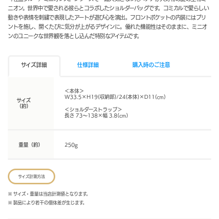
ニオン。世界中で愛される彼らとコラボしたショルダーバッグです。コミカルで愛らしい
動きや表情を刺繍で表現したアートが遊び心を演出。フロントポケットの内装にはプリ
ントを施し、開くたびに気分が上がるデザインに。優れた機能性はそのままに、ミニオ
ンのユニークな世界観を落とし込んだ特別なアイテムです。
サイズ詳細
仕様詳細
購入時のご注意
＜本体＞
W33.5×H19(収納部)/24(本体)×D11(cm)
サイズ
（約）
＜ショルダーストラップ＞
長さ 73～138×幅 3.8(cm)
重量（約）
250g
サイズ計測方法
※ サイズ・重量は当店計測値となります。
※ 製品により若干の個体差が生じます。