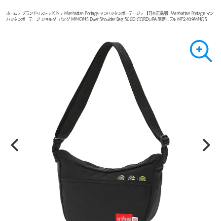
ホーム
>
ブランドリスト
>
K-N
>
Manhattan Portage マンハッタンポーテージ
> 【日本正規品】Manhattan Portage マン
ハッタンポーテージ ショルダーバッグ MINIONS Duet Shoulder Bag 500D CORDURA 限定モデル MP2409MNOS