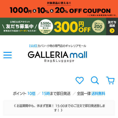
【公式】
カバン・小物の専門店のギャレリアモール
ポイント
10倍
15時
まで即日発送
全国一律
送料無料
《 お盆期間中も、休まず営業！ 15:00までのご注文で即日発送致しま
す！ 》