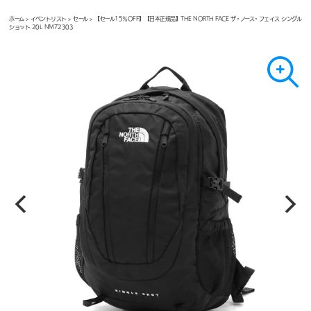
ホーム
>
イベントリスト
>
セール
> 【セール15％OFF】【日本正規品】THE NORTH FACE ザ・ノース・フェイス シングル
ショット 20L NM72303