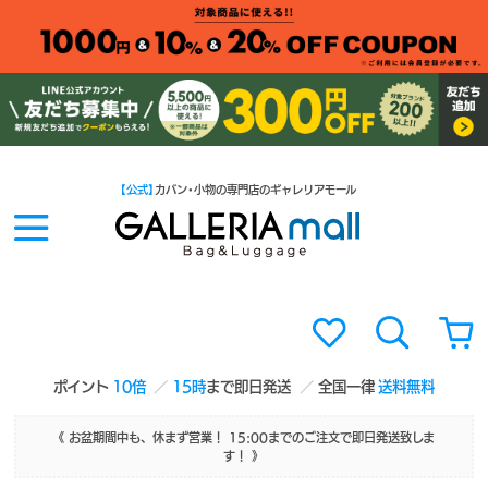
【公式】
カバン・小物の専門店のギャレリアモール
ポイント
10倍
15時
まで即日発送
全国一律
送料無料
《 お盆期間中も、休まず営業！ 15:00までのご注文で即日発送致しま
す！ 》