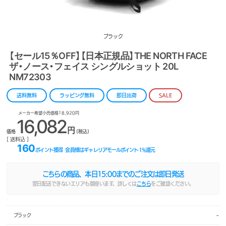
ブラック
【セール15％OFF】【日本正規品】THE NORTH FACE
ザ・ノース・フェイス シングルショット 20L
NM72303
送料無料
ラッピング無料
即日出荷
SALE
メーカー希望小売価格18,920円
16,082
円
価格
(税込)
[ 送料込 ]
160
ポイント獲得
会員様はギャレリアモールポイント
1
%還元
こちらの商品、本日
15:00
までのご注文は即日発送
翌日配送できないエリアも御座います。詳しくは
こちら
をご確認ください。
-
ブラック