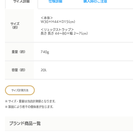
サイズ詳細
仕様詳細
購入時のご注意
＜本体＞
W30×H44×D15(cm)
サイズ
（約）
＜リュックストラップ＞
長さ 長さ 44～80×幅 2～7(cm)
重量（約）
740g
容量（約）
20L
サイズ計測方法
※ サイズ・重量は当店計測値となります。
※ 製品により若干の個体差が生じます。
ブランド商品一覧