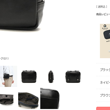
[ 送料込 ]
商品レビュ
ク(01)
ブラック
ネイビー
ブラウン