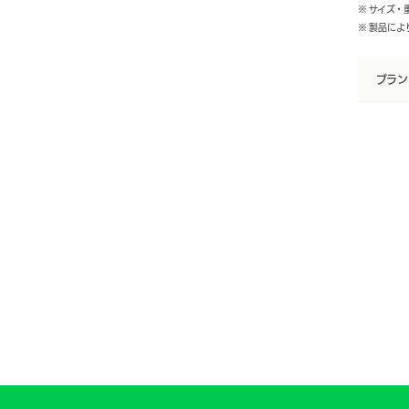
※ サイズ
※ 製品に
ブラン