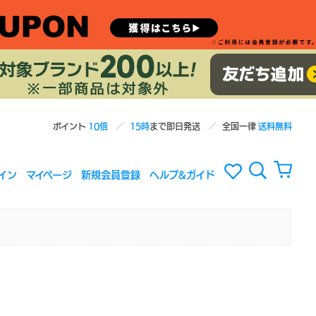
ポイント
10倍
15時
まで即日発送
全国一律
送料無料
イン
マイページ
新規会員登録
ヘルプ&ガイド