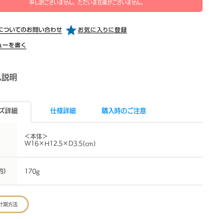
申し訳ございません。ただいま在庫がございません。
ム説明
ズ詳細
仕様詳細
購入時のご注意
＜本体＞
W16×H12.5×D3.5(cm)
約）
170g
計測方法