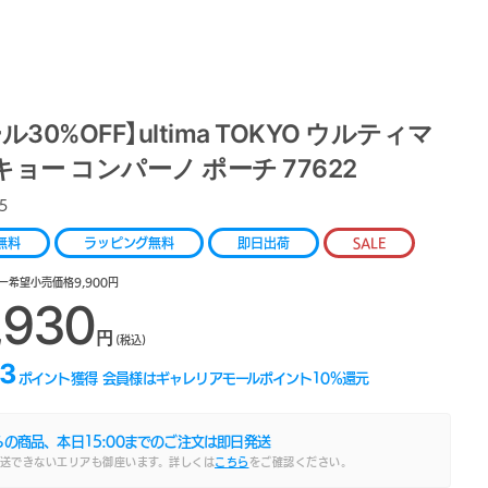
ル30%OFF】ultima TOKYO ウルティマ
ョー コンパーノ ポーチ 77622
5
無料
ラッピング無料
即日出荷
SALE
ー希望小売価格9,900円
,930
円
(税込)
3
ポイント獲得
会員様はギャレリアモールポイント
10
%還元
らの商品、本日
15:00
までのご注文は即日発送
送できないエリアも御座います。詳しくは
こちら
をご確認ください。