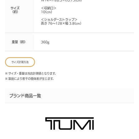
W14×H26.5×D3.75(cm)
サイズ
＜収納口＞
（約）
10(cm)
＜ショルダーストラップ＞
長さ 76～128×幅 3.8(cm)
重量（約）
360g
サイズ計測方法
※ サイズ・重量は当店計測値となります。
※ 製品により若干の個体差が生じます。
ブランド商品一覧