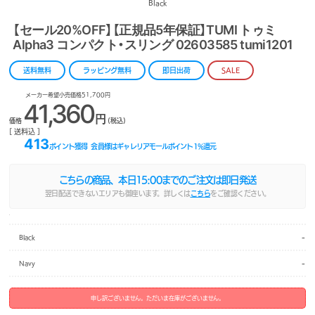
Black
【セール20%OFF】【正規品5年保証】TUMI トゥミ
Alpha3 コンパクト・スリング 02603585 tumi1201
送料無料
ラッピング無料
即日出荷
SALE
メーカー希望小売価格51,700円
41,360
円
価格
(税込)
[ 送料込 ]
413
ポイント獲得
会員様はギャレリアモールポイント
1
%還元
こちらの商品、本日
15:00
までのご注文は即日発送
翌日配送できないエリアも御座います。詳しくは
こちら
をご確認ください。
-
Black
-
Navy
申し訳ございません。ただいま在庫がございません。