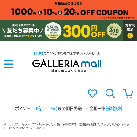
【公式】
カバン・小物の専門店のギャレリアモール
ポイント
10倍
15時
まで即日発送
全国一律
送料無料
ホーム
>
ブランドリスト
>
T-Z
>
TUMI トゥミ
> 【セール20%OFF】【正規品5年保証】TUMI トゥミ Alpha3 コンパク
ト・スリング 02603585 tumi1201