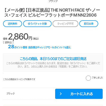
ブラック
【メール便】【日本正規品】THE NORTH FACE ザ・ノー
ス・フェイス ビルビーフラットポーチM NN22606
送料無料
ゆうパケット対象
ラッピング不可
即日出荷
2,860
円
価格
(税込)
[ 送料込 ]
28
ポイント獲得
会員様はギャレリアモールポイント
1
%還元
こちらの商品、本日
15:00
までのご注文は即日発送
こちらの商品はゆうパケットでの出荷となります。配送方法は「ゆうパケット」をご選択くだ
さい。また、2点以上購入される場合は「宅配便」をご選択ください。
了承しました
こちらの商品はラッピング対象外です
ブラック