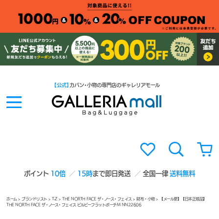
【公式】
カバン・小物の専門店のギャレリアモール
ポイント
10倍
15時
まで即日発送
全国一律
送料無料
ホーム
>
ブランドリスト
>
T-Z
>
THE NORTH FACE ザ・ノース・フェイス
>
財布・小物
> 【メール便】【日本正規品】
THE NORTH FACE ザ・ノース・フェイス ビルビーフラットポーチM NN22606