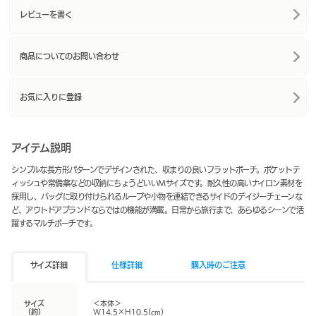
レビューを書く
商品についてのお問い合わせ
お気に入りに登録
アイテム説明
シンプルな長方形パターンでデザインされた、収まりの良いフラットポーチ。ポケットテ
ィッシュや常備薬などの収納にちょうどいいMサイズです。耐久性の高いナイロン素材を
採用し、バッグに取り付けられるループや小物を連結できるサイドのデイジーチェーンな
ど、アウトドアブランドならではの機能が満載。日常から旅行まで、あらゆるシーンで活
躍するマルチポーチです。
サイズ詳細
仕様詳細
購入時のご注意
サイズ
＜本体＞
（約）
W14.5×H10.5(cm)