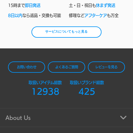
15時まで
即日発送
土・日・祝日も
休まず発送
8日以内
なら返品・交換も可能
修理など
アフターケア
も万全
サービスについてもっと見る
お問い合わせ
よくあるご質問
レビューを見る
取扱いアイテム総数
取扱いブランド総数
12938
425
About Us