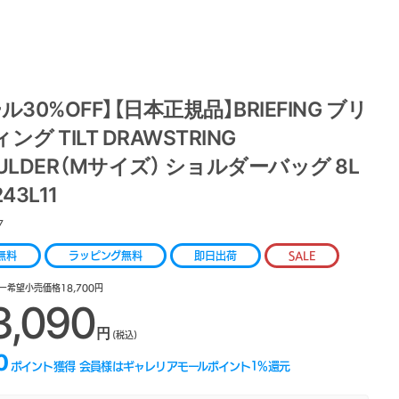
ル30%OFF】【日本正規品】BRIEFING ブリ
ング TILT DRAWSTRING
ULDER（Mサイズ） ショルダーバッグ 8L
43L11
7
無料
ラッピング無料
即日出荷
SALE
ー希望小売価格18,700円
3,090
円
(税込)
0
ポイント獲得
会員様はギャレリアモールポイント
1
%還元