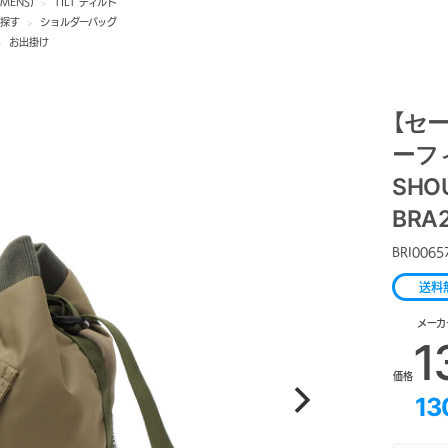
MENS)
>
TILT ティルト
ら探す
>
ショルダーバッグ
>
お出掛け
【セー
ーフィ
SHO
BRA2
BRI0065
送料
メーカ
1
価格
13