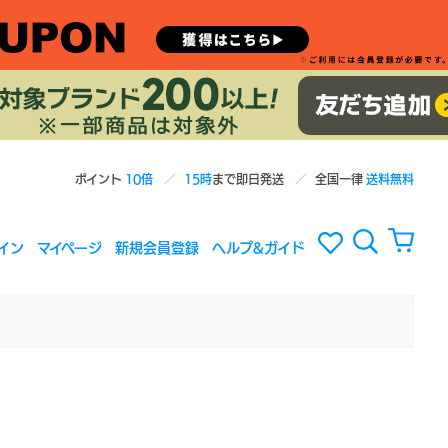
ポイント
10倍
15時
まで即日発送
全国一律
送料無料
イン
マイページ
新規会員登録
ヘルプ&ガイド