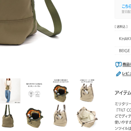
こち
翌日配
[ 送料込 ]
KHAKI
BEIGE
アイテ
ミリタリー
『TILT
どでディ
使いやす
ンツイルは