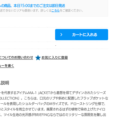
らの商品、本日
15:00
までのご注文は即日発送
送できないエリアも御座います。詳しくは
こちら
をご確認ください。
-
ム説明
を代表するアイテムMA-1 JACKETから着想を得てデザインされたシリーズ
 COLLECTION』。こちらは、口元のリブや斜めに配置したフラップポケットな
テールを表現したショルダーバッグのMサイズです。ドローストリング仕様で、
さとスタイルを両立させています。廃棄されるはずの植物で染め上げたナイロ
、ツイル生地の光沢感がBRIEFINGならではのミリタリーな雰囲気を醸し出