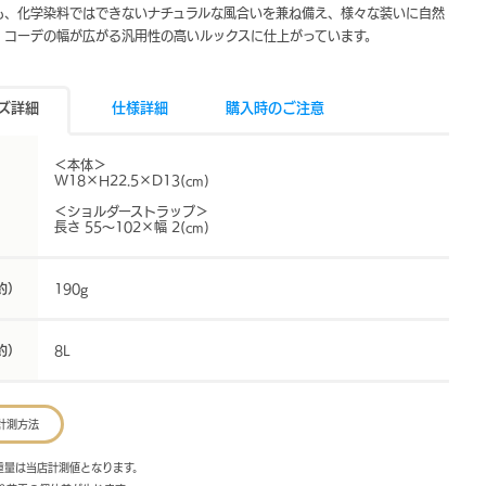
も、化学染料ではできないナチュラルな風合いを兼ね備え、様々な装いに自然
、コーデの幅が広がる汎用性の高いルックスに仕上がっています。
ズ詳細
仕様詳細
購入時のご注意
＜本体＞
W18×H22.5×D13(cm)
＜ショルダーストラップ＞
長さ 55～102×幅 2(cm)
約）
190g
約）
8L
計測方法
・重量は当店計測値となります。