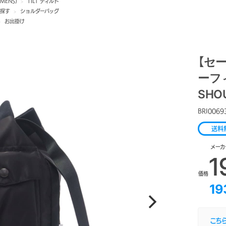
MENS)
>
TILT ティルト
ら探す
>
ショルダーバッグ
>
お出掛け
【セー
ーフィ
SHO
BRI0069
送料
メーカ
1
価格
19
こち