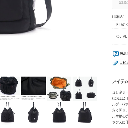
翌日配
[ 送料込 ]
BLACK
OLIVE
アイテ
ミリタリー
COLLE
ルダーバ
きく開き
ル生地の光
ックスに