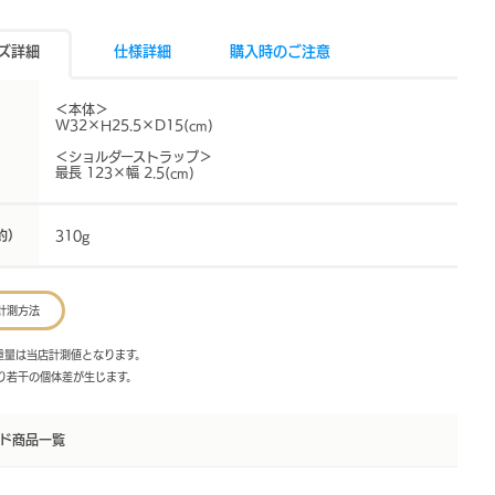
ズ詳細
仕様詳細
購入時のご注意
＜本体＞
W32×H25.5×D15(cm)
＜ショルダーストラップ＞
最長 123×幅 2.5(cm)
約）
310g
計測方法
・重量は当店計測値となります。
より若干の個体差が生じます。
ド商品一覧