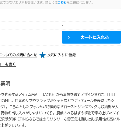
送できないエリアも御座います。詳しくは
こちら
をご確認ください。
-
ム説明
を代表するアイテムMA-1 JACKETから着想を得てデザインされた『TILT
CTION』。口元のリブやフラップポケットなどでディティールを表現したショ
ッグL。ころんとしたフォルムが特徴的なドローストリングバッグは収納部が大
、荷物の出し入れがしやすいつくり。廃棄されるはずの植物で染め上げたツイ
沢感がBRIEFINGならではのミリタリーな雰囲気を醸し出し汎用性の高いル
仕上がっています。