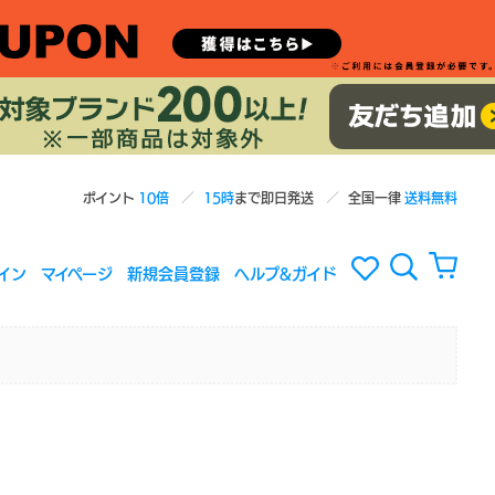
ポイント
10倍
15時
まで即日発送
全国一律
送料無料
イン
マイページ
新規会員登録
ヘルプ&ガイド