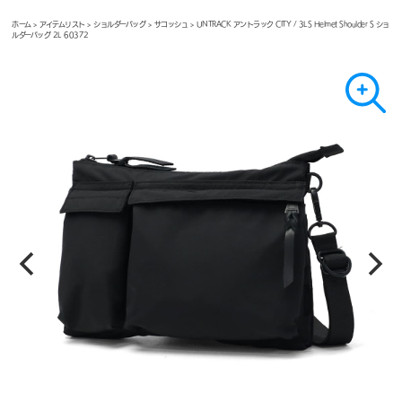
ホーム
>
アイテムリスト
>
ショルダーバッグ
>
サコッシュ
> UNTRACK アントラック CITY / 3LS Helmet Shoulder S ショ
ルダーバッグ 2L 60372