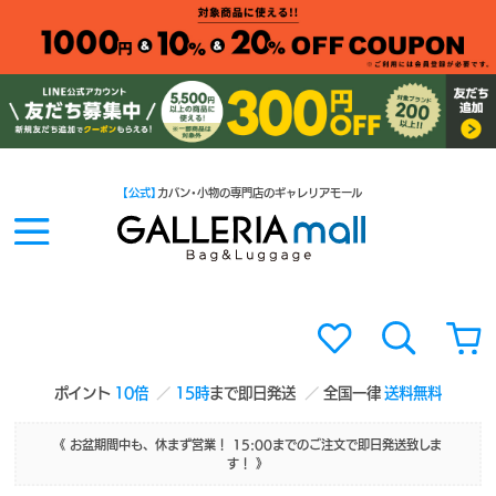
【公式】
カバン・小物の専門店のギャレリアモール
ポイント
10倍
15時
まで即日発送
全国一律
送料無料
《 お盆期間中も、休まず営業！ 15:00までのご注文で即日発送致しま
す！ 》