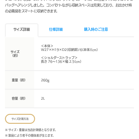
バッグへアレンジしました。コンパクトながら収納スペースは充実しており、お出かけ時
の必需品をスマートに収納できます。
サイズ詳細
仕様詳細
購入時のご注意
＜本体＞
W27×H19×D2(収納部)/6(本体)(cm)
サイズ
（約）
＜ショルダーストラップ＞
長さ 76～136×幅 2.5(cm)
重量（約）
260g
容量（約）
2L
サイズ計測方法
※ サイズ・重量は当店計測値となります。
※ 製品により若干の個体差が生じます。