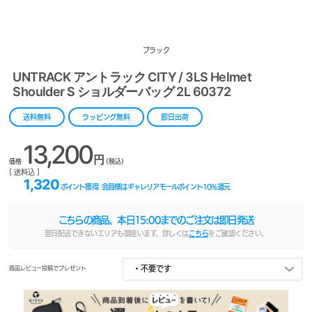
ブラック
UNTRACK アントラック CITY / 3LS Helmet
Shoulder S ショルダーバッグ 2L 60372
送料無料
ラッピング無料
即日出荷
13,200
円
価格
(税込)
[ 送料込 ]
1,320
ポイント獲得
会員様はギャレリアモールポイント
10
%還元
こちらの商品、本日
15:00
までのご注文は即日発送
翌日配送できないエリアも御座います。詳しくは
こちら
をご確認ください。
商品レビュー投稿でプレゼント