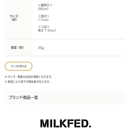
＜頭周り＞
56(cm)
サイズ
＜高さ＞
（約）
11(cm)
＜つば＞
長さ 7.5(cm)
重量（約）
45g
サイズ計測方法
※ サイズ・重量は当店計測値となります。
※ 製品により若干の個体差が生じます。
ブランド商品一覧