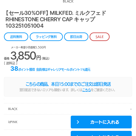
BLACK
【セール30%OFF】 MILKFED. ミルクフェド
RHINESTONE CHERRY CAP キャップ
103251051004
送料無料
ラッピング無料
即日出荷
SALE
メーカー希望小売価格5,500円
3,850
円
価格
(税込)
[ 送料込 ]
38
ポイント獲得
会員様はギャレリアモールポイント
1
%還元
こちらの商品、本日
15:00
までのご注文は即日発送
翌日配送できないエリアも御座います。詳しくは
こちら
をご確認ください。
-
BLACK
LtPINK