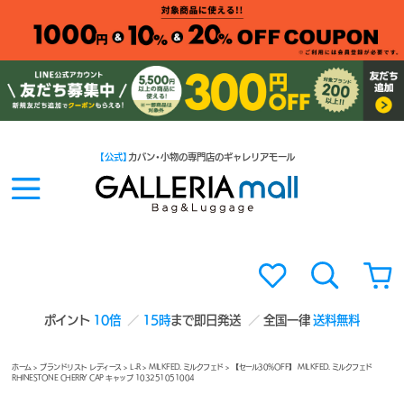
【公式】
カバン・小物の専門店のギャレリアモール
ポイント
10倍
15時
まで即日発送
全国一律
送料無料
ホーム
>
ブランドリスト レディース
>
L-R
>
MILKFED. ミルクフェド
> 【セール30%OFF】 MILKFED. ミルクフェド
RHINESTONE CHERRY CAP キャップ 103251051004