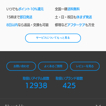
いつでも
ポイント10%還元
全国一律
送料無料
15時まで
即日発送
土・日・祝日も
休まず発送
8日以内
なら返品・交換も可能
修理など
アフターケア
も万全
サービスについてもっと見る
お問い合わせ
よくあるご質問
レビューを見る
取扱いアイテム総数
取扱いブランド総数
12938
425