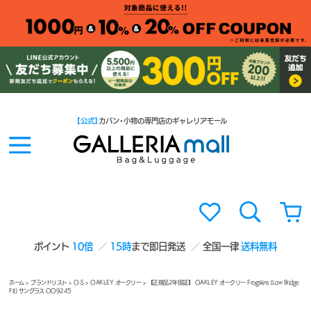
【公式】
カバン・小物の専門店のギャレリアモール
ポイント
10倍
15時
まで即日発送
全国一律
送料無料
ホーム
>
ブランドリスト
>
O-S
>
OAKLEY オークリー
> 【正規品2年保証】 OAKLEY オークリー Frogskins (Low Bridge
Fit) サングラス OO9245