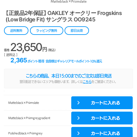
Matteblack×Prizmslate
【正規品2年保証】 OAKLEY オークリー Frogskins
(Low Bridge Fit) サングラス OO9245
送料無料
ラッピング無料
即日出荷
23,650
円
価格
(税込)
[ 送料込 ]
2,365
ポイント獲得
会員様はギャレリアモールポイント
10
%還元
こちらの商品、本日
15:00
までのご注文は即日発送
翌日配送できないエリアも御座います。詳しくは
こちら
をご確認ください。
Matteblack×Prizmslate
Matteblack×Prizmgreygradient
Polishedblack×Prizmgrey