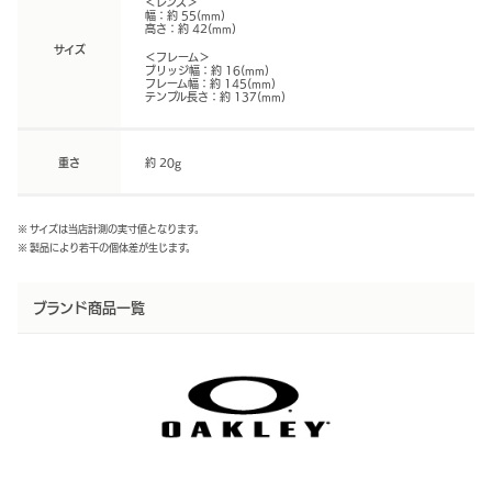
＜レンズ＞
幅：約 55(mm)
高さ：約 42(mm)
サイズ
＜フレーム＞
ブリッジ幅：約 16(mm)
フレーム幅：約 145(mm)
テンプル長さ：約 137(mm)
重さ
約 20g
※ サイズは当店計測の実寸値となります。
※ 製品により若干の個体差が生じます。
ブランド商品一覧