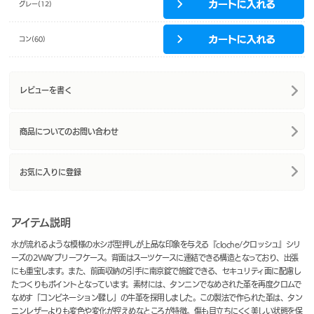
グレー(12)
コン(60)
レビューを書く
商品についてのお問い合わせ
お気に入りに登録
アイテム説明
水が流れるような模様の水シボ型押しが上品な印象を与える『cloche/クロッシュ』シリ
ーズの2WAYブリーフケース。背面はスーツケースに連結できる構造となっており、出張
にも重宝します。また、前面収納の引手に南京錠で施錠できる、セキュリティ面に配慮し
たつくりもポイントとなっています。素材には、タンニンでなめされた革を再度クロムで
なめす「コンビネーション鞣し」の牛革を採用しました。この製法で作られた革は、タン
ニンレザーよりも変色や変化が控えめなところが特徴。傷も目立ちにくく美しい状態を保