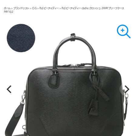
ホーム
>
ブランドリスト
>
O-S
>
P.i.d ピーアイディー
> P.i.d ピーアイディー cloche クロッシュ 2WAYブリーフケース
PAY102