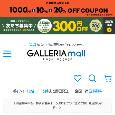
【公式】
カバン・小物の専門店のギャレリアモール
ポイント
10倍
15時
まで即日発送
全国一律
送料無料
《 お盆期間中も、休まず営業！ 15:00までのご注文で即日発送致しま
す！ 》