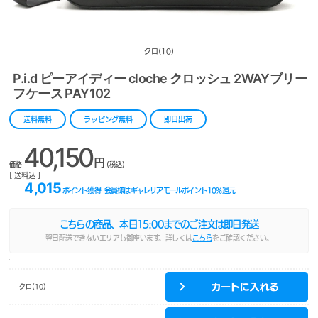
クロ(10)
P.i.d ピーアイディー cloche クロッシュ 2WAYブリー
フケース PAY102
送料無料
ラッピング無料
即日出荷
40,150
円
価格
(税込)
[ 送料込 ]
4,015
ポイント獲得
会員様はギャレリアモールポイント
10
%還元
こちらの商品、本日
15:00
までのご注文は即日発送
翌日配送できないエリアも御座います。詳しくは
こちら
をご確認ください。
クロ(10)