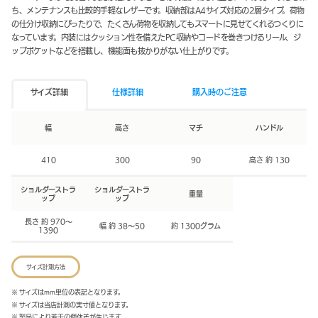
ち、メンテナンスも比較的手軽なレザーです。収納部はA4サイズ対応の2層タイプ。荷物
の仕分け収納にぴったりで、たくさん荷物を収納してもスマートに見せてくれるつくりに
なっています。内装にはクッション性を備えたPC収納やコードを巻きつけるリール、ジ
ップポケットなどを搭載し、機能面も抜かりがない仕上がりです。
サイズ詳細
仕様詳細
購入時のご注意
幅
高さ
マチ
ハンドル
410
300
90
高さ 約 130
ショルダーストラ
ショルダーストラ
重量
ップ
ップ
長さ 約 970～
幅 約 38～50
約 1300グラム
1390
サイズ計測方法
※ サイズはmm単位の表記となります。
※ サイズは当店計測の実寸値となります。
※ 製品により若干の個体差が生じます。