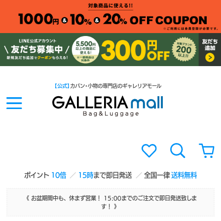
【公式】
カバン・小物の専門店のギャレリアモール
ポイント
10倍
15時
まで即日発送
全国一律
送料無料
《 お盆期間中も、休まず営業！ 15:00までのご注文で即日発送致しま
す！ 》