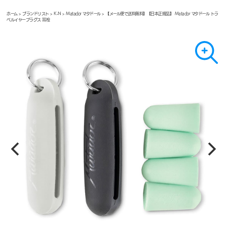
ホーム
>
ブランドリスト
>
K-N
>
Matador マタドール
> 【メール便で送料無料】【日本正規品】 Matador マタドール トラ
ベルイヤープラグス 耳栓