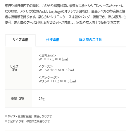
旅行や飛行機内での睡眠、いびきや騒音対策に最適な耳栓とシリコンケースがセットに
なり登場。アメリカ製のMack's Earplugsのオリジナル耳栓は、最高レベルの静音性と快
適な装着感を誇ります。柔らかいシリコンケースは鍵やバッグに装着でき、持ち運びにも
便利。黒と白のケース2個と耳栓2セットが付属し、家族や友人同士で使用できます。
サイズ詳細
仕様詳細
購入時のご注意
＜耳栓本体＞
W1×H2.5×D1(cm)
サイズ
＜ケース＞
（約）
W1.5×H6.5×D1.5(cm)
＜パッケージ＞
W9.5×H17.3×D1.5(cm)
重量（約）
29g
※ サイズ・重量は当店計測値となります。
※ 製品により若干の個体差が生じます。