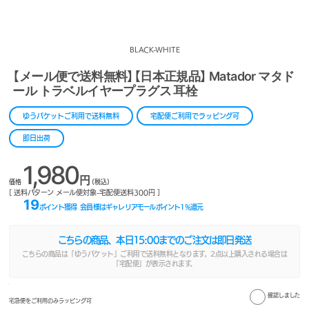
BLACK-WHITE
【メール便で送料無料】【日本正規品】 Matador マタド
ール トラベルイヤープラグス 耳栓
ゆうパケットご利用で送料無料
宅配便ご利用でラッピング可
即日出荷
1,980
円
価格
(税込)
[ 送料パターン メール便対象-宅配便送料300円 ]
19
ポイント獲得
会員様はギャレリアモールポイント
1
%還元
こちらの商品、本日
15:00
までのご注文は即日発送
こちらの商品は「ゆうパケット」ご利用で送料無料となります。2点以上購入される場合は
「宅配便」が表示されます。
確認しました
宅急便をご利用のみラッピング可