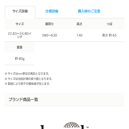
サイズ詳細
仕様詳細
購入時のご注意
サイズ
頭周り
高さ
つば
22.83～24.80イ
580～630
140
長さ 約 65
ンチ
重量
約 80g
※ サイズはmm単位の表記となります。
※ サイズは当店計測の実寸値となります。
※ 製品により若干の個体差が生じます。
ブランド商品一覧