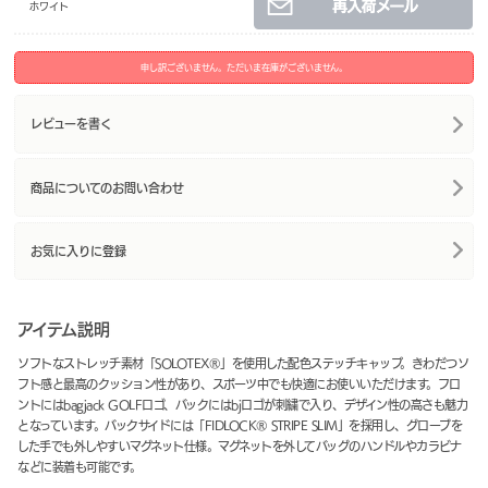
ホワイト
申し訳ございません。ただいま在庫がございません。
レビューを書く
商品についてのお問い合わせ
お気に入りに登録
アイテム説明
ソフトなストレッチ素材「SOLOTEX®」を使用した配色ステッチキャップ。きわだつソ
フト感と最高のクッション性があり、スポーツ中でも快適にお使いいただけます。フロ
ントにはbagjack GOLFロゴ、バックにはbjロゴが刺繍で入り、デザイン性の高さも魅力
となっています。バックサイドには「FIDLOCK® STRIPE SLIM」を採用し、グローブを
した手でも外しやすいマグネット仕様。マグネットを外してバッグのハンドルやカラビナ
などに装着も可能です。