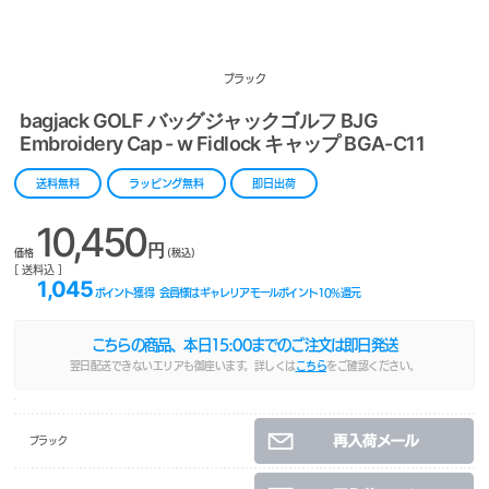
ブラック
bagjack GOLF バッグジャックゴルフ BJG
Embroidery Cap - w Fidlock キャップ BGA-C11
送料無料
ラッピング無料
即日出荷
10,450
円
価格
(税込)
[ 送料込 ]
1,045
ポイント獲得
会員様はギャレリアモールポイント
10
%還元
こちらの商品、本日
15:00
までのご注文は即日発送
翌日配送できないエリアも御座います。詳しくは
こちら
をご確認ください。
ブラック