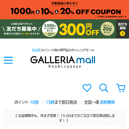
【公式】
カバン・小物の専門店のギャレリアモール
ポイント
10倍
15時
まで即日発送
全国一律
送料無料
《 お盆期間中も、休まず営業！ 15:00までのご注文で即日発送致しま
す！ 》