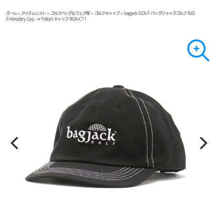
ホーム
>
アイテムリスト
>
ゴルフバッグ＆ウェア等
>
ゴルフキャップ
> bagjack GOLF バッグジャックゴルフ BJG
Embroidery Cap - w Fidlock キャップ BGA-C11