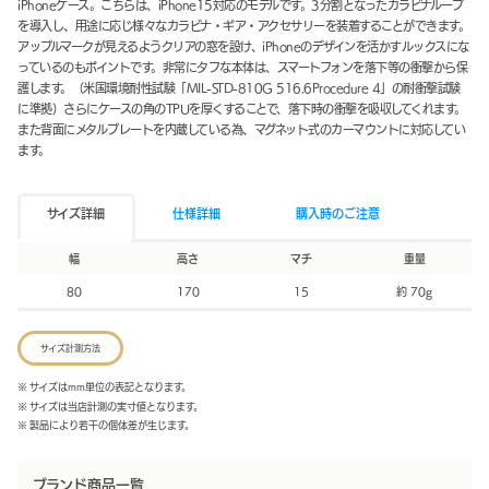
iPhoneケース。こちらは、iPhone15対応のモデルです。3分割となったカラビナループ
を導入し、用途に応じ様々なカラビナ・ギア・アクセサリーを装着することができます。
アップルマークが見えるようクリアの窓を設け、iPhoneのデザインを活かすルックスにな
っているのもポイントです。非常にタフな本体は、スマートフォンを落下等の衝撃から保
護します。（米国環境耐性試験「MIL-STD-810G 516.6Procedure 4」の耐衝撃試験
に準拠）さらにケースの角のTPUを厚くすることで、落下時の衝撃を吸収してくれます。
また背面にメタルプレートを内蔵している為、マグネット式のカーマウントに対応してい
ます。
サイズ詳細
仕様詳細
購入時のご注意
幅
高さ
マチ
重量
80
170
15
約 70g
サイズ計測方法
※ サイズはmm単位の表記となります。
※ サイズは当店計測の実寸値となります。
※ 製品により若干の個体差が生じます。
ブランド商品一覧