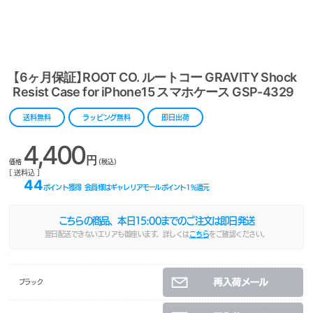
【6ヶ月保証】ROOT CO. ルートコー GRAVITY Shock
Resist Case for iPhone15 スマホケース GSP-4329
送料無料
ラッピング無料
即日出荷
4,400
円
価格
(税込)
[ 送料込 ]
44
ポイント獲得
会員様はギャレリアモールポイント
1
%還元
こちらの商品、本日
15:00
までのご注文は即日発送
翌日配送できないエリアも御座います。詳しくは
こちら
をご確認ください。
ブラック