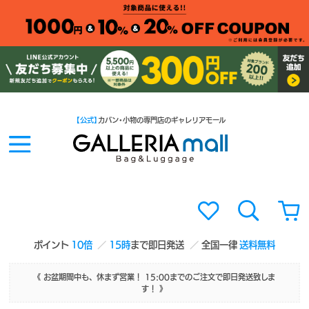
【公式】
カバン・小物の専門店のギャレリアモール
ポイント
10倍
15時
まで即日発送
全国一律
送料無料
《 お盆期間中も、休まず営業！ 15:00までのご注文で即日発送致しま
す！ 》