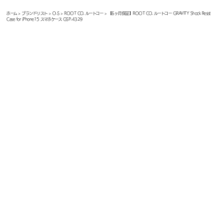
ホーム
>
ブランドリスト
>
O-S
>
ROOT CO. ルートコー
> 【6ヶ月保証】ROOT CO. ルートコー GRAVITY Shock Resist
Case for iPhone15 スマホケース GSP-4329