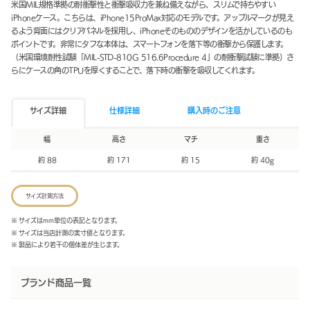
米国MIL規格準拠の耐衝撃性と衝撃吸収力を兼ね備えながら、スリムで持ちやすい
iPhoneケース。こちらは、iPhone15ProMax対応のモデルです。アップルマークが見え
るよう背面にはクリアパネルを採用し、iPhoneそのもののデザインを活かしているのも
ポイントです。非常にタフな本体は、スマートフォンを落下等の衝撃から保護します。
（米国環境耐性試験「MIL-STD-810G 516.6Procedure 4」の耐衝撃試験に準拠）さ
らにケースの角のTPUを厚くすることで、落下時の衝撃を吸収してくれます。
サイズ詳細
仕様詳細
購入時のご注意
幅
高さ
マチ
重さ
約 88
約 171
約 15
約 40g
サイズ計測方法
※ サイズはmm単位の表記となります。
※ サイズは当店計測の実寸値となります。
※ 製品により若干の個体差が生じます。
ブランド商品一覧