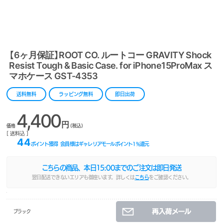
【6ヶ月保証】ROOT CO. ルートコー GRAVITY Shock
Resist Tough & Basic Case. for iPhone15ProMax ス
マホケース GST-4353
送料無料
ラッピング無料
即日出荷
4,400
円
価格
(税込)
[ 送料込 ]
44
ポイント獲得
会員様はギャレリアモールポイント
1
%還元
こちらの商品、本日
15:00
までのご注文は即日発送
翌日配送できないエリアも御座います。詳しくは
こちら
をご確認ください。
ブラック