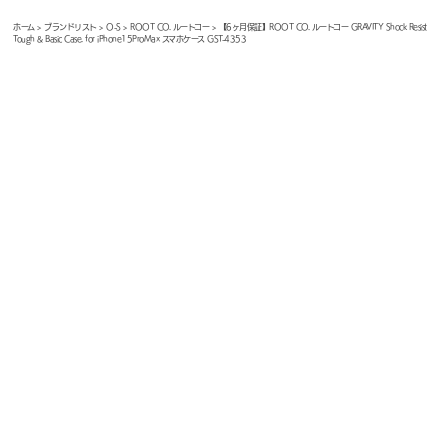
ホーム
>
ブランドリスト
>
O-S
>
ROOT CO. ルートコー
> 【6ヶ月保証】ROOT CO. ルートコー GRAVITY Shock Resist
Tough & Basic Case. for iPhone15ProMax スマホケース GST-4353