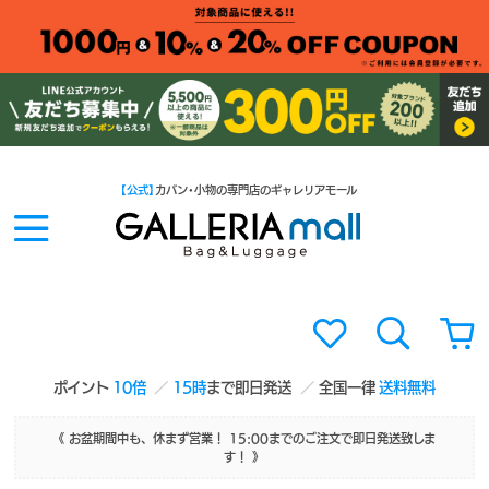
【公式】
カバン・小物の専門店のギャレリアモール
ポイント
10倍
15時
まで即日発送
全国一律
送料無料
《 お盆期間中も、休まず営業！ 15:00までのご注文で即日発送致しま
す！ 》