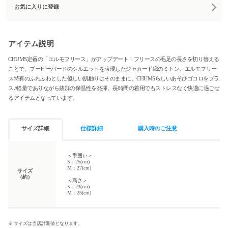
お気に入りに登録
アイテム説明
CHUMS定番の「エルモフリース」がアップデート！フリースの毛足の長さを切り替える
ことで、ブービーバードのシルエットを表現したジャカード織のミトン。エルモフリー
ス特有のふわふわとした優しい肌触りはそのままに、CHUMSらしいあそびゴコロをプラ
ス♪軽量でありながら抜群の保温性を発揮。長時間の着用でもストレスなく快適に過ごせ
るアイテムとなっています。
サイズ詳細
仕様詳細
購入時のご注意
＜手囲い＞
S：25(cm)
M：27(cm)
サイズ
（約）
＜高さ＞
S：23(cm)
M：25(cm)
※ サイズは当店計測値となります。