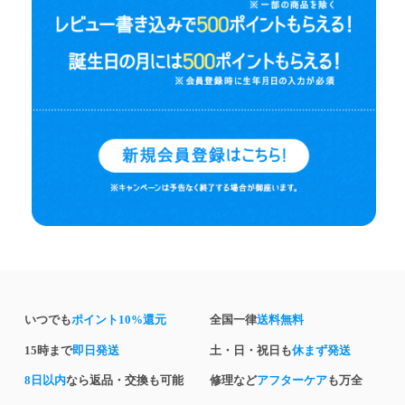
いつでも
ポイント10%還元
全国一律
送料無料
15時まで
即日発送
土・日・祝日も
休まず発送
8日以内
なら返品・交換も可能
修理など
アフターケア
も万全