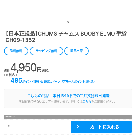
S
【日本正規品】CHUMS チャムス BOOBY ELMO 手袋
CH09-1362
送料無料
ラッピング無料
即日出荷
4,950
円
価格
(税込)
[ 送料込 ]
495
ポイント獲得
会員様はギャレリアモールポイント
10
%還元
こちらの商品、本日
15:00
までのご注文は即日発送
翌日配送できないエリアも御座います。詳しくは
こちら
をご確認ください。
Black×BK
S