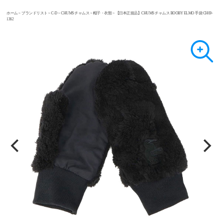
ホーム
>
ブランドリスト
>
C-D
>
CHUMS チャムス
>
帽子・衣類
> 【日本正規品】CHUMS チャムス BOOBY ELMO 手袋 CH09-
1362