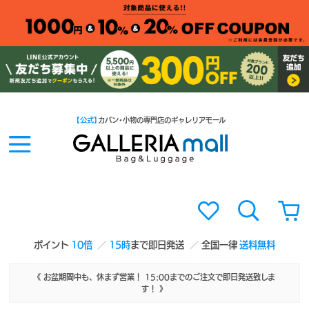
【公式】
カバン・小物の専門店のギャレリアモール
ポイント
10倍
15時
まで即日発送
全国一律
送料無料
《 お盆期間中も、休まず営業！ 15:00までのご注文で即日発送致しま
す！ 》