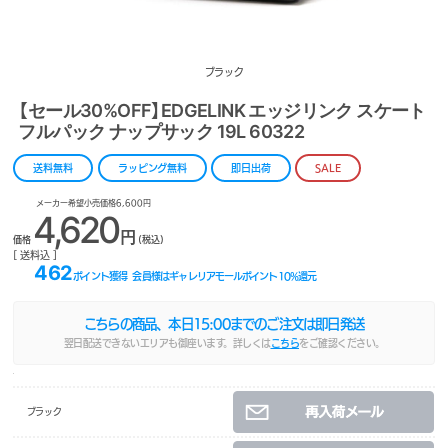
ブラック
【セール30%OFF】EDGELINK エッジリンク スケート
フルパック ナップサック 19L 60322
送料無料
ラッピング無料
即日出荷
SALE
メーカー希望小売価格6,600円
4,620
円
価格
(税込)
[ 送料込 ]
462
ポイント獲得
会員様はギャレリアモールポイント
10
%還元
こちらの商品、本日
15:00
までのご注文は即日発送
翌日配送できないエリアも御座います。詳しくは
こちら
をご確認ください。
ブラック