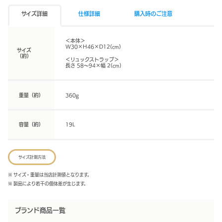
サイズ詳細
仕様詳細
購入時のご注意
＜本体＞
W30×H46×D12(cm)
サイズ
（約）
＜リュックストラップ＞
長さ 58〜94×幅 2(cm)
重量（約）
360g
容量（約）
19L
サイズ計測方法
※ サイズ・重量は当店計測値となります。
※ 製品により若干の個体差が生じます。
ブランド商品一覧