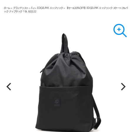
ホーム
>
ブランドリスト
>
E-J
>
EDGELINK エッジリンク
> 【セール30%OFF】EDGELINK エッジリンク スケートフルパ
ック ナップサック 19L 60322