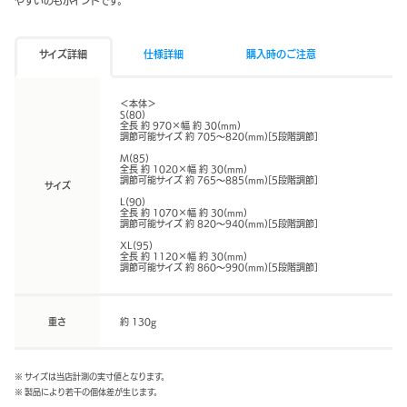
やすいのもポイントです。
サイズ詳細
仕様詳細
購入時のご注意
＜本体＞
S(80)
全長 約 970×幅 約 30(mm)
調節可能サイズ 約 705〜820(mm)[5段階調節]
M(85)
全長 約 1020×幅 約 30(mm)
調節可能サイズ 約 765〜885(mm)[5段階調節]
サイズ
L(90)
全長 約 1070×幅 約 30(mm)
調節可能サイズ 約 820〜940(mm)[5段階調節]
XL(95)
全長 約 1120×幅 約 30(mm)
調節可能サイズ 約 860〜990(mm)[5段階調節]
重さ
約 130g
※ サイズは当店計測の実寸値となります。
※ 製品により若干の個体差が生じます。