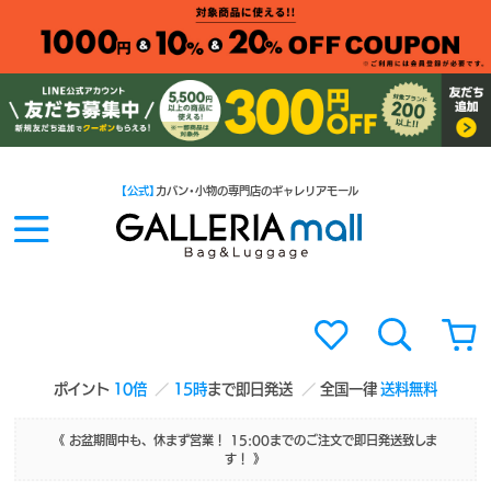
【公式】
カバン・小物の専門店のギャレリアモール
ポイント
10倍
15時
まで即日発送
全国一律
送料無料
《 お盆期間中も、休まず営業！ 15:00までのご注文で即日発送致しま
す！ 》