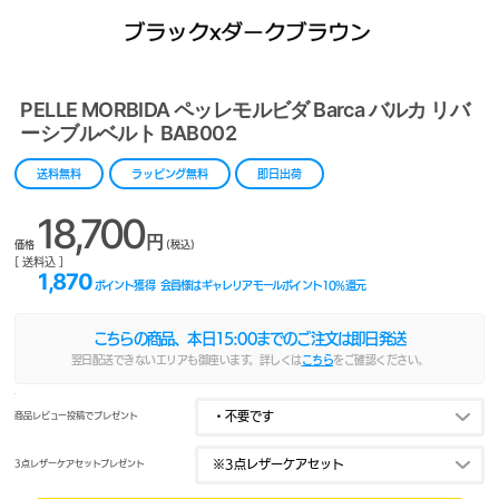
PELLE MORBIDA ペッレモルビダ Barca バルカ リバ
ーシブルベルト BAB002
送料無料
ラッピング無料
即日出荷
18,700
円
価格
(税込)
[ 送料込 ]
1,870
ポイント獲得
会員様はギャレリアモールポイント
10
%還元
こちらの商品、本日
15:00
までのご注文は即日発送
翌日配送できないエリアも御座います。詳しくは
こちら
をご確認ください。
商品レビュー投稿でプレゼント
3点レザーケアセットプレゼント