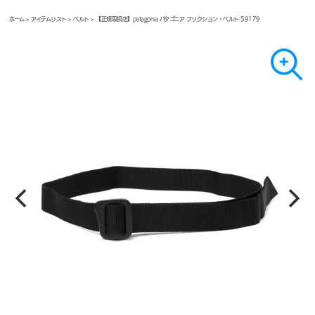
ホーム
>
アイテムリスト
>
ベルト
> 【正規取扱店】patagonia パタゴニア フリクション・ベルト 59179