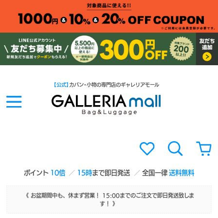
【公式】
カバン・小物の専門店のギャレリアモール
ポイント
10倍
15時
まで即日発送
全国一律
送料無料
《 お盆期間中も、休まず営業！ 15:00までのご注文で即日発送致しま
す！ 》