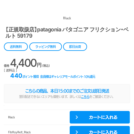
Black
【正規取扱店】patagonia パタゴニア フリクション・ベ
ルト 59179
送料無料
ラッピング無料
即日出荷
4,400
円
価格
(税込)
[ 送料込 ]
440
ポイント獲得
会員様はギャレリアモールポイント
10
%還元
こちらの商品、本日
15:00
までのご注文は即日発送
翌日配送できないエリアも御座います。詳しくは
こちら
をご確認ください。
Black
FitzRoyBelt_Black