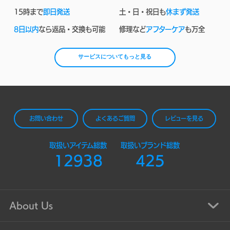
15時まで
即日発送
土・日・祝日も
休まず発送
8日以内
なら返品・交換も可能
修理など
アフターケア
も万全
サービスについてもっと見る
お問い合わせ
よくあるご質問
レビューを見る
取扱いアイテム総数
取扱いブランド総数
12938
425
About Us