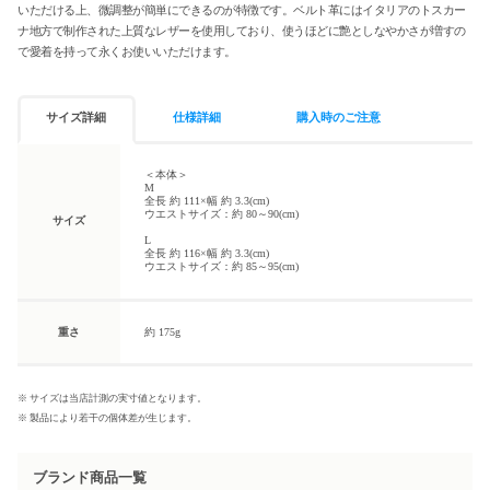
いただける上、微調整が簡単にできるのが特徴です。ベルト革にはイタリアのトスカー
ナ地方で制作された上質なレザーを使用しており、使うほどに艶としなやかさが増すの
で愛着を持って永くお使いいただけます。
サイズ詳細
仕様詳細
購入時のご注意
＜本体＞
M
全長 約 111×幅 約 3.3(cm)
ウエストサイズ：約 80～90(cm)
サイズ
L
全長 約 116×幅 約 3.3(cm)
ウエストサイズ：約 85～95(cm)
重さ
約 175g
※ サイズは当店計測の実寸値となります。
※ 製品により若干の個体差が生じます。
ブランド商品一覧