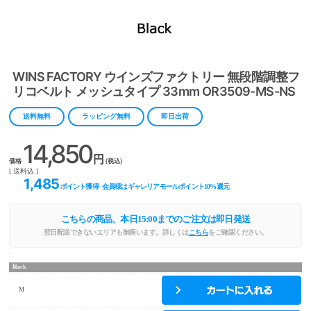
WINS FACTORY ウインズファクトリー 無段階調整フ
リコベルト メッシュタイプ 33mm OR3509-MS-NS
送料無料
ラッピング無料
即日出荷
14,850
円
価格
(税込)
[ 送料込 ]
1,485
ポイント獲得
会員様はギャレリアモールポイント
10
%還元
こちらの商品、本日
15:00
までのご注文は即日発送
翌日配送できないエリアも御座います。詳しくは
こちら
をご確認ください。
Black
M