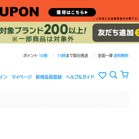
ポイント
10倍
15時
まで即日発送
全国一律
送料無料
イン
マイページ
新規会員登録
ヘルプ&ガイド