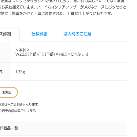
。硬質なつくりでかっちりと制作されており、見た目の美しさだけでなく眼鏡
能も兼ね揃えています。ハードなイタリアンレザーがメガネケースにぴったりと
非常に手間暇をかけて丁寧に製作された、上質な仕上がりが魅力です。
ズ詳細
仕様詳細
購入時のご注意
＜本体＞
W20.5(上部)/15(下部)×H8.5×D4.5(cm)
約）
133g
計測方法
・重量は当店計測値となります。
より若干の個体差が生じます。
ド商品一覧