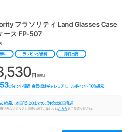
hority フラソリティ Land Glasses Case
ース FP-507
5
無料
ラッピング無料
即日出荷
3,530
円
(税込)
353
ポイント獲得
会員様はギャレリアモールポイント
10
%還元
らの商品、本日
15:00
までのご注文は即日発送
送できないエリアも御座います。詳しくは
こちら
をご確認ください。