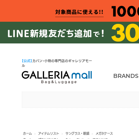
【公式】
カバン・小物の専門店のギャレリアモー
ル
BRANDS
ホーム
>
アイテムリスト
>
サングラス・眼鏡
>
メガネケース