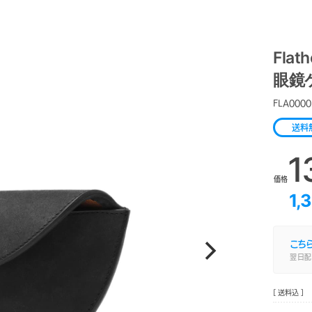
Flat
眼鏡ケ
FLA0000
送料
1
価格
1,
こち
翌日配
[ 送料込 ]