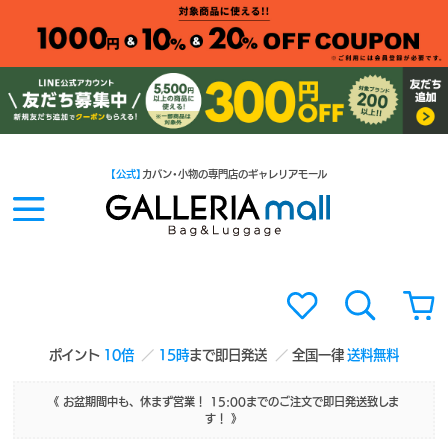
【公式】
カバン・小物の専門店のギャレリアモール
ポイント
10倍
15時
まで即日発送
全国一律
送料無料
《 お盆期間中も、休まず営業！ 15:00までのご注文で即日発送致しま
す！ 》