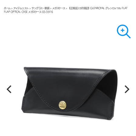
ホーム
>
アイテムリスト
>
サングラス・眼鏡
>
メガネケース
> 【正規品3カ月保証】GLENROYAL グレンロイヤル FLAT
FLAP OPTICAL CASE メガネケース 03-5916