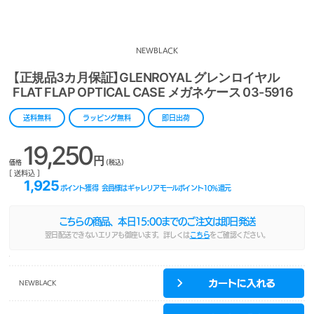
NEWBLACK
【正規品3カ月保証】GLENROYAL グレンロイヤル
FLAT FLAP OPTICAL CASE メガネケース 03-5916
送料無料
ラッピング無料
即日出荷
19,250
円
価格
(税込)
[ 送料込 ]
1,925
ポイント獲得
会員様はギャレリアモールポイント
10
%還元
こちらの商品、本日
15:00
までのご注文は即日発送
翌日配送できないエリアも御座います。詳しくは
こちら
をご確認ください。
NEWBLACK