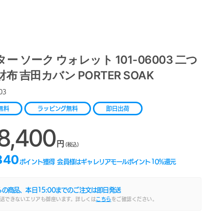
ー ソーク ウォレット 101-06003 二つ
布 吉田カバン PORTER SOAK
03
無料
ラッピング無料
即日出荷
8,400
円
(税込)
840
ポイント獲得
会員様はギャレリアモールポイント
10
%還元
らの商品、本日
15:00
までのご注文は即日発送
送できないエリアも御座います。詳しくは
こちら
をご確認ください。