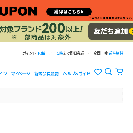
ポイント
10倍
15時
まで即日発送
全国一律
送料無料
イン
マイページ
新規会員登録
ヘルプ&ガイド