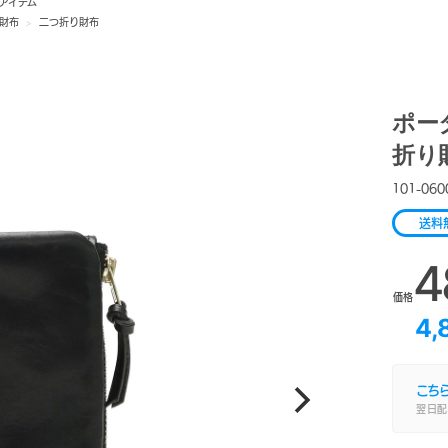
アイテム
財布
>
二つ折り財布
ポータ
折り財
101-060
送料
4
価格
4,
こち
翌日配