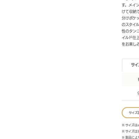
す。メイ
けて収納
分けポケ
のスタイ
性のタン
イルド仕
をお楽し
サイ
サイズ
※ サイズは
※ サイズ
※ 製品に