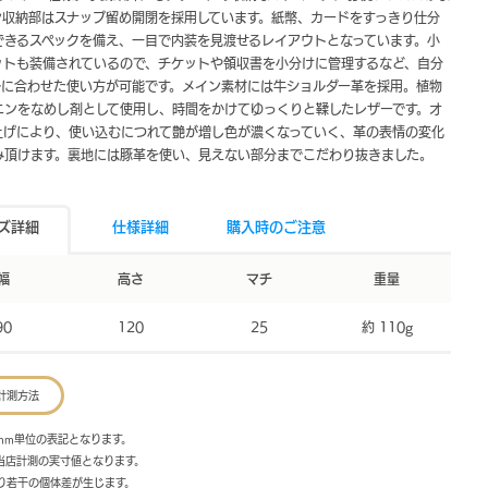
ン収納部はスナップ留め開閉を採用しています。紙幣、カードをすっきり仕分
できるスペックを備え、一目で内装を見渡せるレイアウトとなっています。小
ットも装備されているので、チケットや領収書を小分けに管理するなど、自分
ルに合わせた使い方が可能です。メイン素材には牛ショルダー革を採用。植物
ニンをなめし剤として使用し、時間をかけてゆっくりと鞣したレザーです。オ
上げにより、使い込むにつれて艶が増し色が濃くなっていく、革の表情の変化
み頂けます。裏地には豚革を使い、見えない部分までこだわり抜きました。
ズ詳細
仕様詳細
購入時のご注意
幅
高さ
マチ
重量
90
120
25
約 110g
計測方法
mm単位の表記となります。
は当店計測の実寸値となります。
より若干の個体差が生じます。