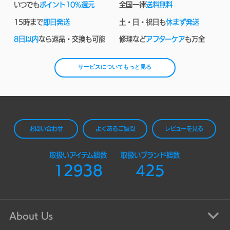
いつでも
ポイント10%還元
全国一律
送料無料
15時まで
即日発送
土・日・祝日も
休まず発送
8日以内
なら返品・交換も可能
修理など
アフターケア
も万全
サービスについてもっと見る
お問い合わせ
よくあるご質問
レビューを見る
取扱いアイテム総数
取扱いブランド総数
12938
425
About Us