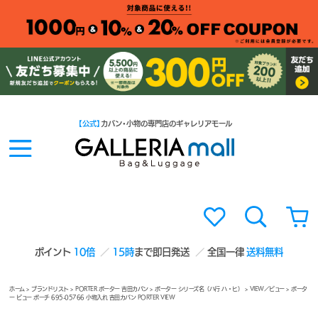
【公式】
カバン・小物の専門店のギャレリアモール
ポイント
10倍
15時
まで即日発送
全国一律
送料無料
ホーム
>
ブランドリスト
>
PORTER ポーター 吉田カバン
>
ポーター シリーズ名（ハ行 ハ・ヒ）
>
VIEW／ビュー
> ポータ
ー ビュー ポーチ 695-05766 小物入れ 吉田カバン PORTER VIEW