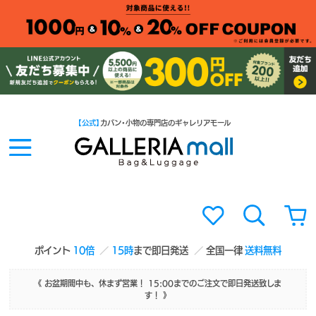
【公式】
カバン・小物の専門店のギャレリアモール
ポイント
10倍
15時
まで即日発送
全国一律
送料無料
《 お盆期間中も、休まず営業！ 15:00までのご注文で即日発送致しま
す！ 》