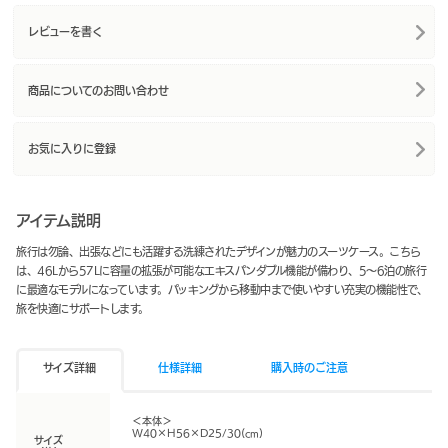
レビューを書く
商品についてのお問い合わせ
お気に入りに登録
アイテム説明
旅行は勿論、出張などにも活躍する洗練されたデザインが魅力のスーツケース。こちら
は、46Lから57Lに容量の拡張が可能なエキスパンダブル機能が備わり、5～6泊の旅行
に最適なモデルになっています。パッキングから移動中まで使いやすい充実の機能性で、
旅を快適にサポートします。
サイズ詳細
仕様詳細
購入時のご注意
＜本体＞
W40×H56×D25/30(cm)
サイズ