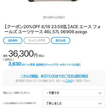
ガンメタリック(01)
【クーポン20%OFF 8/18 23:59迄 】ACE エース フォ
ールズ スーツケース 46L 57L 06906 acego
送料無料
ラッピング不可
即日出荷
36,300
円
価格
(税込)
[ 送料込 ]
3,630
ポイント獲得
会員様はギャレリアモールポイント
10
%還元
こちらの商品、本日
15:00
までのご注文は即日発送
翌日配送できないエリアも御座います。詳しくは
こちら
をご確認ください。
商品レビュー投稿でプレゼント
こちらの商品はラッピング対象外です