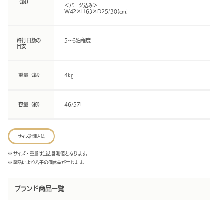
（約）
＜パーツ込み＞
W42×H63×D25/30(cm)
旅行日数の
5～6泊程度
目安
重量（約）
4kg
容量（約）
46/57L
サイズ計測方法
※ サイズ・重量は当店計測値となります。
※ 製品により若干の個体差が生じます。
ブランド商品一覧