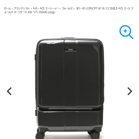
ホーム
>
ブランドリスト
>
A-B
>
ACE エーシーイー
>
フォールズ
> 【クーポン20%OFF 8/18 23:59迄 】ACE エース フ
ォールズ スーツケース 46L 57L 06906 acego