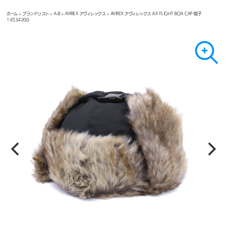
ホーム
>
ブランドリスト
>
A-B
>
AVIREX アヴィレックス
> AVIREX アヴィレックス AX FLIGHT BOA CAP 帽子
14534200