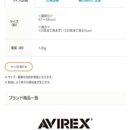
サイズ詳細
仕様詳細
購入時のご注意
＜頭周り＞
57～59(cm)
サイズ
（約）
＜高さ＞
15(耳当て含まず) /33(耳当て含む)(cm)
重量（約）
120g
サイズ計測方法
※ サイズ・重量は当店計測値となります。
※ 製品により若干の個体差が生じます。
ブランド商品一覧