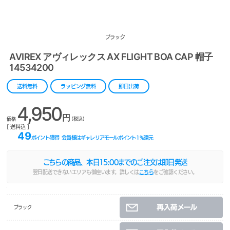
ブラック
AVIREX アヴィレックス AX FLIGHT BOA CAP 帽子
14534200
送料無料
ラッピング無料
即日出荷
4,950
円
価格
(税込)
[ 送料込 ]
49
ポイント獲得
会員様はギャレリアモールポイント
1
%還元
こちらの商品、本日
15:00
までのご注文は即日発送
翌日配送できないエリアも御座います。詳しくは
こちら
をご確認ください。
ブラック