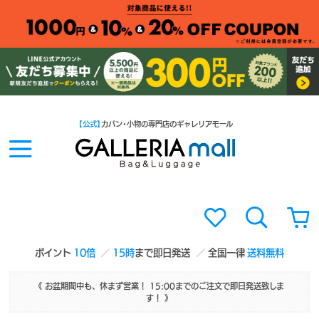
【公式】
カバン・小物の専門店のギャレリアモール
ポイント
10倍
15時
まで即日発送
全国一律
送料無料
《 お盆期間中も、休まず営業！ 15:00までのご注文で即日発送致しま
す！ 》