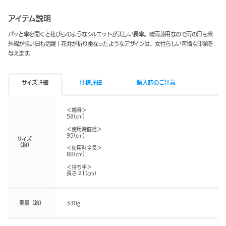
アイテム説明
パッと傘を開くと花びらのようなシルエットが美しい長傘。晴雨兼用なので雨の日も紫
外線が強い日も活躍！花弁が折り重なったようなデザインは、女性らしい可憐な印象を
与えます。
サイズ詳細
仕様詳細
購入時のご注意
＜親骨＞
58(cm)
＜使用時直径＞
95(cm)
サイズ
（約）
＜使用時全長＞
88(cm)
＜持ち手＞
長さ 21(cm)
重量（約）
330g