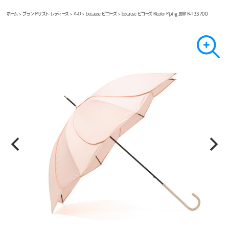
ホーム
>
ブランドリスト レディース
>
A-D
>
because ビコーズ
> because ビコーズ Bicolor Piping 長傘 B-133200