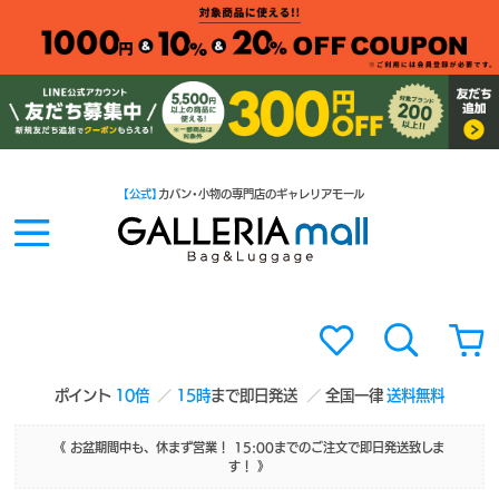
【公式】
カバン・小物の専門店のギャレリアモール
ポイント
10倍
15時
まで即日発送
全国一律
送料無料
《 お盆期間中も、休まず営業！ 15:00までのご注文で即日発送致しま
す！ 》