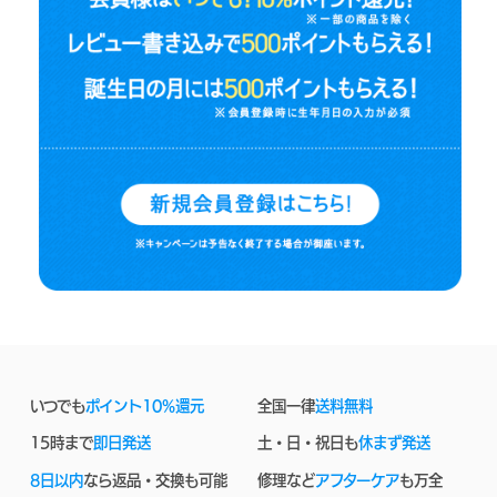
いつでも
ポイント10%還元
全国一律
送料無料
15時まで
即日発送
土・日・祝日も
休まず発送
8日以内
なら返品・交換も可能
修理など
アフターケア
も万全