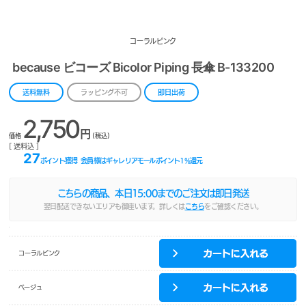
コーラルピンク
because ビコーズ Bicolor Piping 長傘 B-133200
送料無料
ラッピング不可
即日出荷
2,750
円
価格
(税込)
[ 送料込 ]
27
ポイント獲得
会員様はギャレリアモールポイント
1
%還元
こちらの商品、本日
15:00
までのご注文は即日発送
翌日配送できないエリアも御座います。詳しくは
こちら
をご確認ください。
コーラルピンク
ベージュ