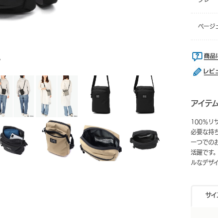
ベージ
ク
アイテ
100％
必要な持
一つでの
活躍です
ルなデザ
サイ