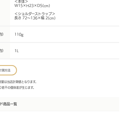
＜本体＞
W15×H23×D5(cm)
＜ショルダーストラップ＞
長さ 72〜136×幅 2(cm)
約）
110g
約）
1L
計測方法
・重量は当店計測値となります。
より若干の個体差が生じます。
ド商品一覧