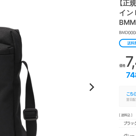
【正規
イン 
BMM
BMD000
送料
7
価格
74
こち
翌日配
[ 送料込 ]
ブラッ
グレー