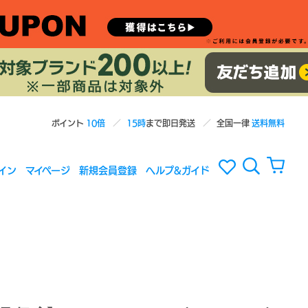
ポイント
10倍
15時
まで即日発送
全国一律
送料無料
イン
マイページ
新規会員登録
ヘルプ&ガイド