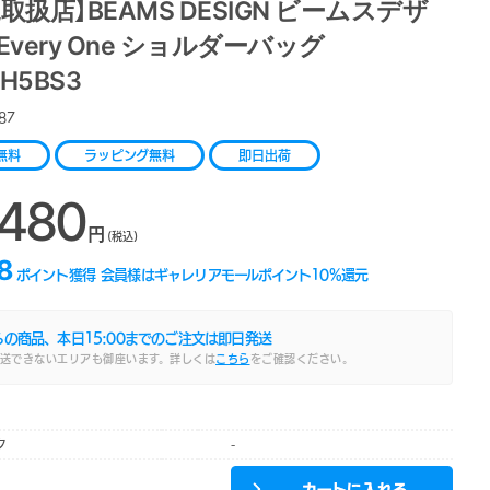
取扱店】BEAMS DESIGN ビームスデザ
Every One ショルダーバッグ
H5BS3
87
無料
ラッピング無料
即日出荷
,480
円
(税込)
8
ポイント獲得
会員様はギャレリアモールポイント
10
%還元
らの商品、本日
15:00
までのご注文は即日発送
送できないエリアも御座います。詳しくは
こちら
をご確認ください。
ク
-