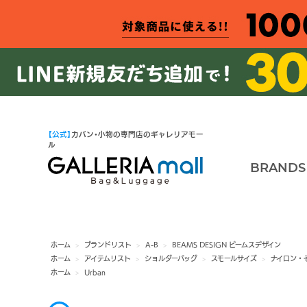
【公式】
カバン・小物の専門店のギャレリアモー
ル
BRANDS
ホーム
>
ブランドリスト
>
A-B
>
BEAMS DESIGN ビームスデザイン
ホーム
>
アイテムリスト
>
ショルダーバッグ
>
スモールサイズ
>
ナイロン・
ホーム
>
Urban