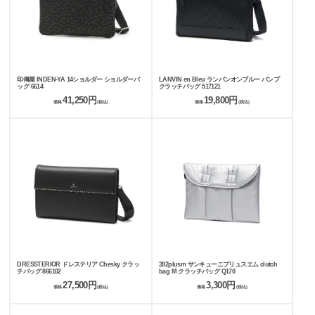
印傳屋 INDEN-YA 14ショルダー ショルダーバ
LANVIN en Bleu ランバンオンブルー バンプ
ッグ 6614
クラッチバッグ 517121
41,250円
19,800円
価格
(税込)
価格
(税込)
DRESSTERIOR ドレステリア Chesky クラッ
392plusm サンキューニプリュスエム clutch
チバッグ 866102
bag M クラッチバッグ Q170
27,500円
3,300円
価格
(税込)
価格
(税込)