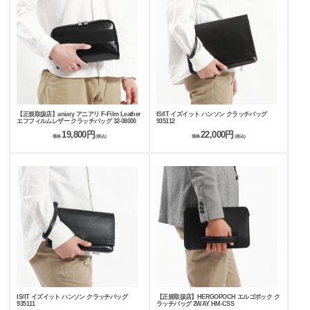
【正規取扱店】aniary アニアリ F-Film Leather
IS/IT イズイット ハンソン クラッチバッグ
エフフィルムレザー クラッチバッグ 32-08000
935112
19,800円
22,000円
価格
(税込)
価格
(税込)
IS/IT イズイット ハンソン クラッチバッグ
【正規取扱店】HERGOPOCH エルゴポック ク
935111
ラッチバッグ 2WAY HM-CSS