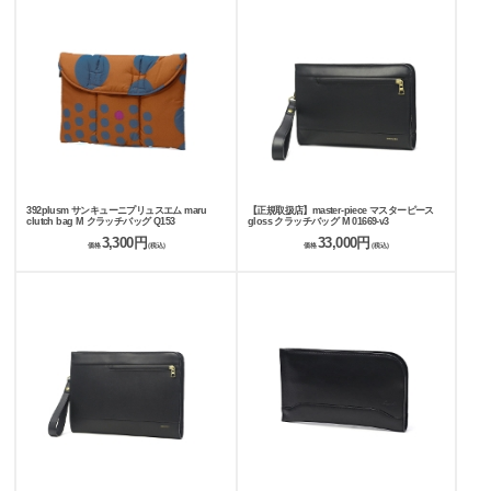
392plusm サンキューニプリュスエム maru
【正規取扱店】master-piece マスターピース
clutch bag M クラッチバッグ Q153
gloss クラッチバッグ M 01669-v3
3,300円
33,000円
価格
(税込)
価格
(税込)