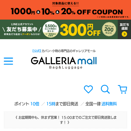
【公式】
カバン・小物の専門店のギャレリアモール
ポイント
10倍
15時
まで即日発送
全国一律
送料無料
《 お盆期間中も、休まず営業！ 15:00までのご注文で即日発送致しま
す！ 》