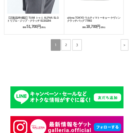
【正規品2年保証】TUMI トゥミ ALPHA SLG
ultima TOKYO ウルティマトーキョー ケヴィン
トリプル・ジップ・クラッチ 01192294
クラッチバッグ 77992
51,700円
18,700円
価格
(税込)
価格
(税込)
>
1
2
3