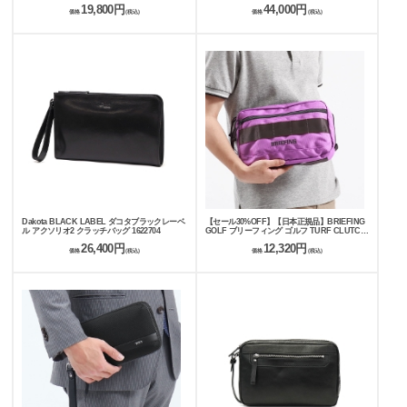
19,800円
44,000円
価格
(税込)
価格
(税込)
Dakota BLACK LABEL ダコタブラックレーベ
【セール30%OFF】【日本正規品】BRIEFING
ル アクソリオ2 クラッチバッグ 1622704
GOLF ブリーフィング ゴルフ TURF CLUTCH
ECO CANVAS CR CRUISE COLLECTION ク
26,400円
12,320円
ラッチバッグ BRG231E92
価格
(税込)
価格
(税込)