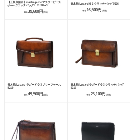
【正規取扱店】master-piece マスターピース
青木鞄 Lugard G-3 クラッチバッグ 5236
gloss クラッチバッグ L 01668-v3
16,500円
39,600円
価格
(税込)
価格
(税込)
青木鞄 Lugard ラガード G-3 ブリーフケース
青木鞄 Lugard ラガード G-3 クラッチバッグ
5219
5216
49,500円
23,100円
価格
(税込)
価格
(税込)