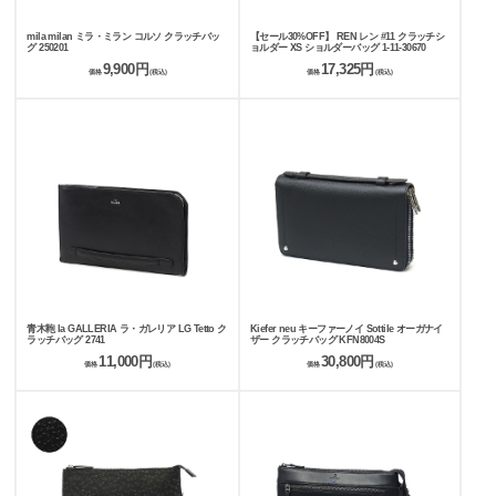
mila milan ミラ・ミラン コルソ クラッチバッ
【セール30%OFF】 REN レン #11 クラッチシ
グ 250201
ョルダー XS ショルダーバッグ 1-11-30670
9,900円
17,325円
価格
(税込)
価格
(税込)
青木鞄 la GALLERIA ラ・ガレリア LG Tetto ク
Kiefer neu キーファーノイ Sottile オーガナイ
ラッチバッグ 2741
ザー クラッチバッグ KFN8004S
11,000円
30,800円
価格
(税込)
価格
(税込)