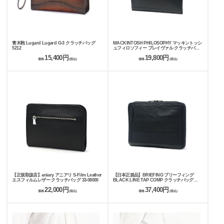
青木鞄 Lugard Lugard G-3 クラッチバッグ
MACKINTOSH PHILOSOPHY マッキントッシ
5212
ュフィロソフィー ブレイヴァル クラッチバッ
グ 73118
15,400円
19,800円
価格
(税込)
価格
(税込)
【正規取扱店】aniary アニアリ S-Film Leather
【日本正規品】BRIEFING ブリーフィング
エスフィルムレザー クラッチバッグ 33-08000
BLACK LINE TAP COMP クラッチバッグ
BRA233A56
22,000円
37,400円
価格
(税込)
価格
(税込)