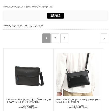
ホーム
>
アイテムリスト
> セカンドバッグ・クラッチバッグ
並び替え
セカンドバッグ・クラッチバッグ
>
1
2
3
LANVIN en Bleu ランバンオンブルー フェリチ
ultima TOKYO ウルティマトーキョー ディーノ
タ 2WAY ショルダーバッグ 574102
ショルダーバッグ 68170
29,700円
14,300円
価格
(税込)
価格
(税込)