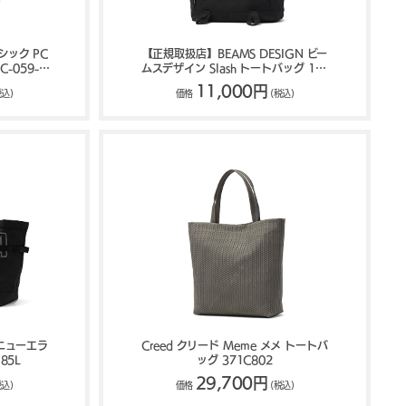
ラシック PC
【正規取扱店】BEAMS DESIGN ビー
C-059-
ムスデザイン Slash トートバッグ 16L
BMMH6BT1
11,000円
税込)
価格
(税込)
 ニューエラ
Creed クリード Meme メメ トートバ
85L
ッグ 371C802
29,700円
税込)
価格
(税込)