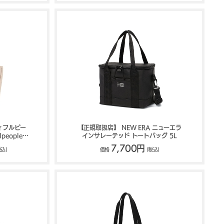
ーティフルピー
【正規取扱店】 NEW ERA ニューエラ
lpeople
インサレーテッド トートバッグ 5L
CANVAS
7,700円
税込)
価格
(税込)
611999