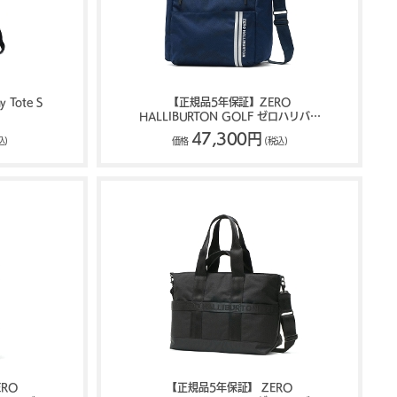
 Tote S
【正規品5年保証】ZERO
HALLIBURTON GOLF ゼロハリバー
トンゴルフ JC Series Medium Locker
47,300円
込)
価格
(税込)
Tote ZHG-B26 Jacquard Camo
85254
RO
【正規品5年保証】 ZERO