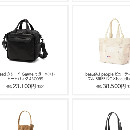
reed クリード Garment ガーメント
beautiful people ビュ
トートバッグ 43C089
プル BRIEFING×beautifu
BRIEFING トートバッグ 
23,100円
38,500円
価格
(税込)
価格
(
DISCRETE TOTE 1646