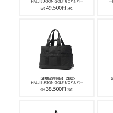
HALLIBURTON GOLF ゼロハリバー
ー
トンゴルフ JC Series Large Locker
49,500円
価格
(税込)
Tote ZHG-B26 Jacquard Camo
85253
【正規品5年保証】 ZERO
【
HALLIBURTON GOLF ゼロハリバー
トンゴルフ RGF Series Large Locker
38,500円
価格
(税込)
Tote ZHG-B26 85281