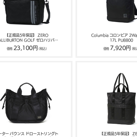
【正規品5年保証】 ZERO
Columbia コロンビア 2Way
ALLIBURTON GOLF ゼロハリバー
17L PU8800
ンゴルフ JC Series Shoulder Cart
23,100円
7,920円
価格
(税込)
価格
(税
Tote ZHG-B26 Jacquard Camo
85255
ーター バウンス ドローストリングト
【正規品5年保証】 ZE