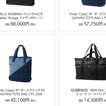
PELLE MORBIDA ペッレモルビダ
Porter Classic ポーターク
aiden Voyage メイデンボヤ―ジュ
SASHIKO TOTE BAG L P
トートバッグ MB087
4032
88,000円
57,750円
価格
(税込)
価格
(
rter Classic ポータークラシック PC
【正規取扱店】 NEW ERA
SASHIKO TOTE BAG S PC-059-
ヒュージ トートバッグ 
4030
45,100円
14,300円
価格
(税込)
価格
(