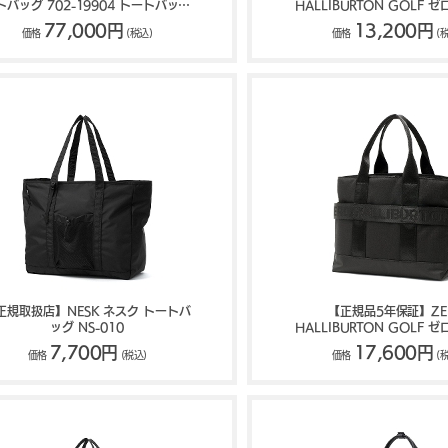
トバッグ 702-19904 トートバッグ
HALLIBURTON GOLF 
吉田カバン PORTER BOUNCE
トンゴルフ RGF Series Supp
77,000円
13,200円
価格
(税込)
価格
(
ZHG-B26 85286
正規取扱店】NESK ネスク トートバ
【正規品5年保証】ZE
ッグ NS-010
HALLIBURTON GOLF 
トンゴルフ RGF Series Car
7,700円
17,600円
価格
(税込)
価格
(
ZHG-B26 RGF 852