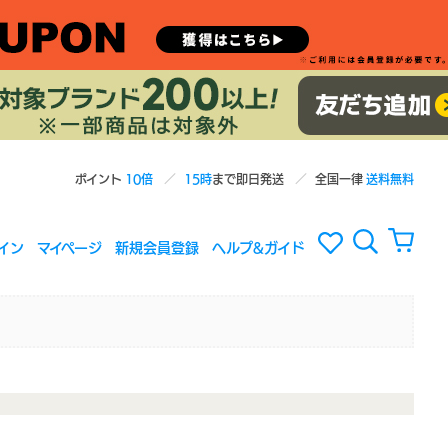
ポイント
10倍
15時
まで即日発送
全国一律
送料無料
イン
マイページ
新規会員登録
ヘルプ&ガイド