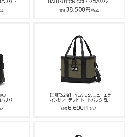
ゼロハリバー
HALLIBURTON GOLF ゼロハリバー
ort Bag
トンゴルフ RGF Series Medium
38,500円
税込)
価格
(税込)
Locker Tote ZHG-B26 85282
RO
【正規取扱店】 NEW ERA ニューエラ
ゼロハリバー
インサレーテッド トートバッグ 5L
t Tote
6,600円
税込)
価格
(税込)
83