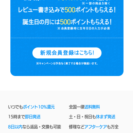
いつでも
ポイント10%還元
全国一律
送料無料
15時まで
即日発送
土・日・祝日も
休まず発送
8日以内
なら返品・交換も可能
修理など
アフターケア
も万全