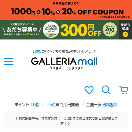
【公式】
カバン・小物の専門店のギャレリアモール
ポイント
10倍
15時
まで即日発送
全国一律
送料無料
《 お盆期間中も、休まず営業！ 15:00までのご注文で即日発送致しま
す！ 》