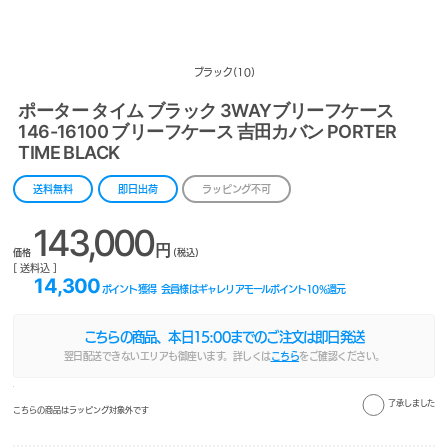
ブラック(10)
ポーター タイム ブラック 3WAYブリーフケース
146-16100 ブリーフケース 吉田カバン PORTER
TIME BLACK
送料無料
即日出荷
ラッピング不可
143,000
円
価格
(税込)
[ 送料込 ]
14,300
ポイント獲得
会員様はギャレリアモールポイント
10
%還元
こちらの商品、本日
15:00
までのご注文は即日発送
翌日配送できないエリアも御座います。詳しくは
こちら
をご確認ください。
了承しました
こちらの商品はラッピング対象外です