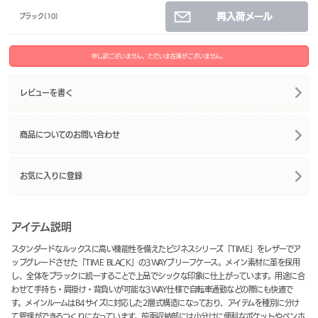
ブラック(10)
申し訳ございません。ただいま在庫がございません。
レビューを書く
商品についてのお問い合わせ
お気に入りに登録
アイテム説明
スタンダードなルックスに高い機能性を備えたビジネスシリーズ「TIME」をレザーでア
ップグレードさせた「TIME BLACK」の3WAYブリーフケース。メイン素材に革を採用
し、全体をブラックに統一することで上品でシックな印象に仕上がっています。用途に合
わせて手持ち・肩掛け・背負いが可能な3WAY仕様で自転車通勤などの際にも快適で
す。メインルームはB4サイズに対応した2層式構造になっており、アイテムを種別に分け
て管理ができるつくりになっています。前面収納部には小分けに便利なポケットやペンホ