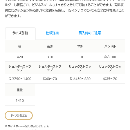
ルダーも装備され、ビジネスツールもすっきりと分けて収納することができます。背面収
納にはクッション性の高いPC収納を装備し、15インチまでのPCを安全に持ち運ぶこと
ができます。
サイズ詳細
仕様詳細
購入時のご注意
幅
高さ
マチ
ハンドル
420
310
110
高さ100
ショルダーストラ
ショルダーストラ
リュックストラッ
リュックストラッ
ップ
ップ
プ
プ
長さ790～1400
幅40～70
長さ450～880
幅25～70
重量
1410
サイズ計測方法
※ サイズはmm単位の表記となります。