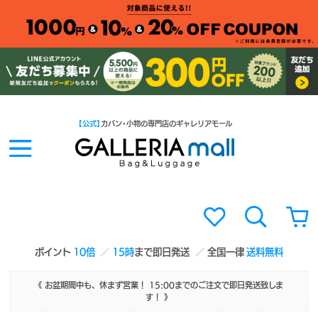
【公式】
カバン・小物の専門店のギャレリアモール
ポイント
10倍
15時
まで即日発送
全国一律
送料無料
《 お盆期間中も、休まず営業！ 15:00までのご注文で即日発送致しま
す！ 》