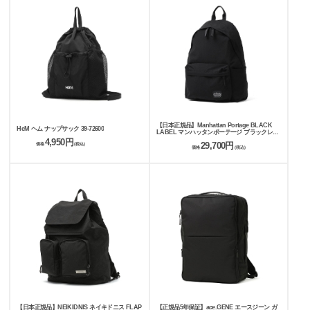
【日本正規品】Manhattan Portage BLACK
HeM ヘム ナップサック 39-72600
LABEL マンハッタンポーテージ ブラックレー
ベル STUYTOWN BACKPACK NYLON
4,950円
29,700円
価格
(税込)
TUSSAH 19L MP1277TSCBL
価格
(税込)
【日本正規品】NEIKIDNIS ネイキドニス FLAP
【正規品5年保証】ace.GENE エースジーン ガ