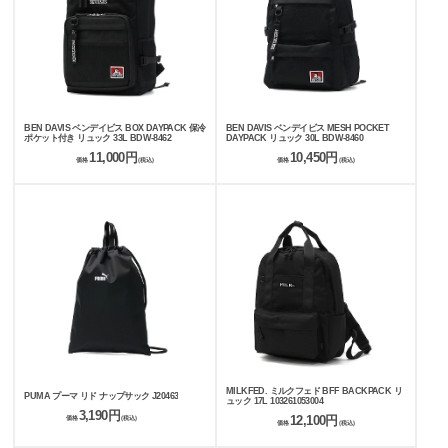
BEN DAVIS ベンデイビス BOX DAYPACK 保冷
BEN DAVIS ベンデイビス MESH POCKET
ポケット付き リュック 33L BDW-8462
DAYPACK リュック 30L BDW-8460
11,000円
10,450円
価格
(税込)
価格
(税込)
MILKFED. ミルクフェド BFF BACKPACK リ
PUMA プーマ リド ナップサック J20463
ュック 17L 103261053004
3,190円
12,100円
価格
(税込)
価格
(税込)