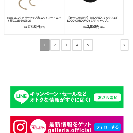
estaa エスタ カラーネップ糸 ニットフード ニッ
【セール30%OFF】 MILKFED. ミルクフェド
ト帽 31-230-80178-26
LOGO CORDUROY CAP キャップ
103253051005
2,750円
3,850円
価格
(税込)
価格
(税込)
>
1
2
3
4
5