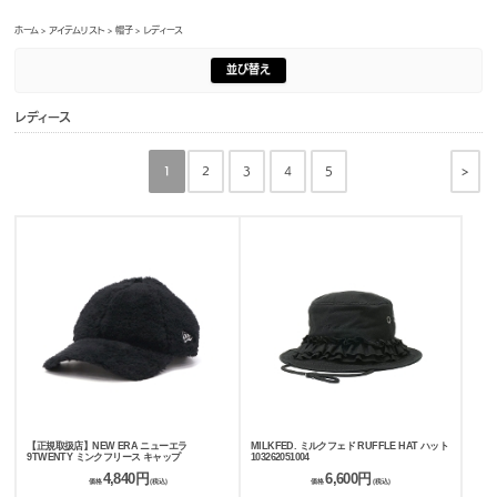
ホーム
>
アイテムリスト
>
帽子
> レディース
並び替え
レディース
>
1
2
3
4
5
【正規取扱店】NEW ERA ニューエラ
MILKFED. ミルクフェド RUFFLE HAT ハット
9TWENTY ミンクフリース キャップ
103262051004
4,840円
6,600円
価格
(税込)
価格
(税込)