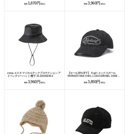
1,870円
3,960円
価格
(税込)
価格
(税込)
estaa エスタ マジカルテックプロテクション ア
【セール30%OFF】 X-girl エックスガール
ドベンチャーハット 帽子 31-230-80245-2
RHINESTONE OVAL LOGO 6PANEL DENIM
CAP キャップ 105261051009
3,960円
3,850円
価格
(税込)
価格
(税込)