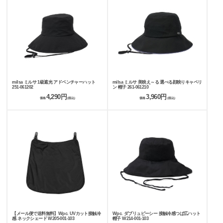
milsa ミルサ 1級遮光 アドベンチャーハット
milsa ミルサ 美映え～る 選べる顔映りキャペリ
251-061202
ン 帽子 261-061210
4,290円
3,960円
価格
(税込)
価格
(税込)
【メール便で送料無料】Wpc. UVカット接触冷
Wpc. ダブリュピーシー 接触冷感つば広ハット
感 ネックシェード W205-001-103
帽子 W214-001-103