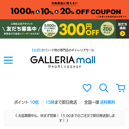
【公式】
カバン・小物の専門店のギャレリアモール
ポイント
10倍
15時
まで即日発送
全国一律
送料無料
《 お盆期間中も、休まず営業！ 15:00までのご注文で即日発送致しま
す！ 》