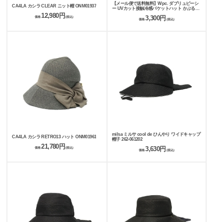
【メール便で送料無料】Wpc. ダブリュピーシ
CA4LA カシラ CLEAR ニット帽 ONM01937
ー UVカット接触冷感バケットハット かぶる日
傘 ハット W155-001-103
12,980円
3,300円
価格
(税込)
価格
(税込)
milsa ミルサ cool de ひんやり ワイドキャップ
CA4LA カシラ RETRO13 ハット ONM01961
帽子 262-061202
21,780円
3,630円
価格
(税込)
価格
(税込)