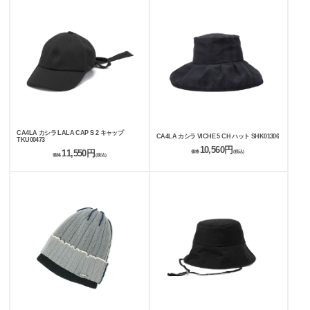
CA4LA カシラ LALA CAP S 2 キャップ
CA4LA カシラ VICHE 5 CH ハット SHK01306
TKU00473
10,560円
11,550円
価格
(税込)
価格
(税込)