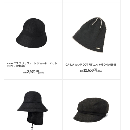
estaa エスタ ポリジュート ジョッキー ハット
CA4LA カシラ DOT FIT ニット帽 ONM01938
31-230-80248-26
12,650円
2,970円
価格
(税込)
価格
(税込)