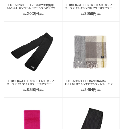
【セール30%OFF】【メール便で送料無料】
【日本正規品】THE NORTH FACE ザ・ノー
KANGOL カンゴール リバーシブルネックウォ
ス・フェイス キャンベルフリースマフラー キ
ーマー 251-TTKG884
ッズ NNJ72511
2,002円
3,850円
価格
(税込)
価格
(税込)
【日本正規品】THE NORTH FACE ザ・ノー
【セール30%OFF】 SCANDINAVIAN
ス・フェイス マイクロフリースマフラー
FOREST スカンジナビアンフォレスト チェッ
NN72515
クニットコンビマフラー 251-CESF200
8,250円
2,464円
価格
(税込)
価格
(税込)