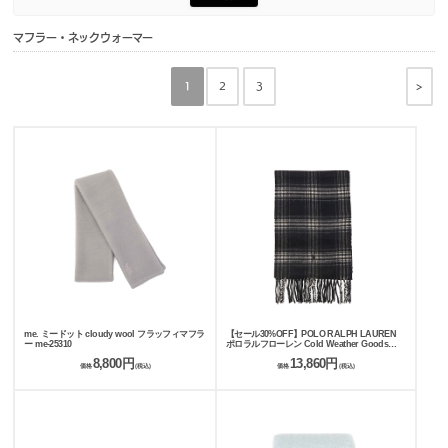
マフラー・ネックウォーマー
>
1
2
3
me. ミードット cloudy wool フラッフィマフラ
【セール30%OFF】POLO RALPH LAUREN
ー me-25310
ポロラルフローレン Cold Weather Goods
CASHMERE BLEND PLAID SCARF マフラー
8,800円
13,860円
449959351
価格
(税込)
価格
(税込)