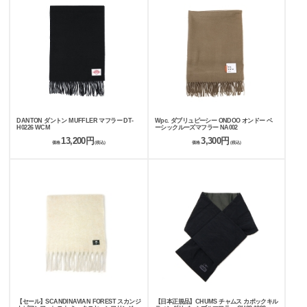
DANTON ダントン MUFFLER マフラー DT-
Wpc. ダブリュピーシー ONDOO オンドー ベ
H0226 WCM
ーシックルーズマフラー NA002
13,200円
3,300円
価格
(税込)
価格
(税込)
【セール】SCANDINAVIAN FOREST スカンジ
【日本正規品】CHUMS チャムス カポックキル