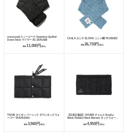
snow peak スノーピーク Seamless Quilted
CA4LA カシラ SLOVIA ニット帽 TKU00420
Down Stole マフラー AC-25AU028
26,730円
11,000円
価格
(税込)
価格
(税込)
TAION タイオン ベーシック ダウンネックウォ
【日本正規品】CHUMS チャムス Booby
ーマー TAION-203A
Stitch Padded Neck Warmer ネックウォーマ
ー CH09-1349
3,960円
4,950円
価格
(税込)
価格
(税込)