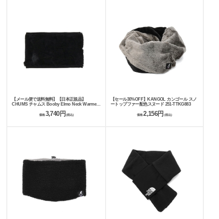
【メール便で送料無料】【日本正規品】
【セール30%OFF】KANGOL カンゴール スノ
CHUMS チャムス Booby Elmo Neck Warmer
ートップファー配色スヌード 251-TTKG883
ネックウォーマー CH09-1360
3,740円
2,156円
価格
(税込)
価格
(税込)