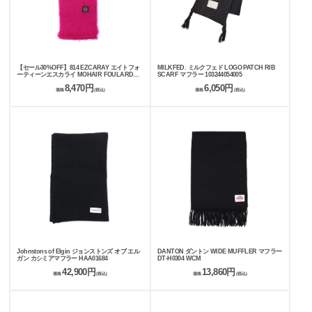
【セール30%OFF】814 EZCARAY エイトフォ
MILKFED. ミルクフェド LOGO PATCH RIB
ーティーンエスカライ MOHAIR FOULARD
SCARF マフラー 103244054005
LISO マフラー MA017
8,470円
6,050円
価格
(税込)
価格
(税込)
Johnstons of Elgin ジョンストンズ オブ エル
DANTON ダントン WIDE MUFFLER マフラー
ガン カシミアマフラー HAA01684
DT-H0304 WCM
42,900円
13,860円
価格
(税込)
価格
(税込)