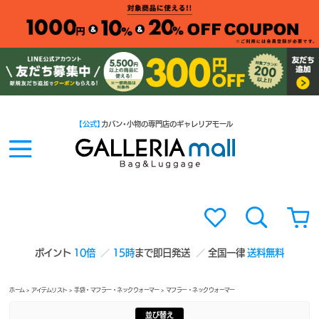
【公式】
カバン・小物の専門店のギャレリアモール
ポイント
10倍
15時
まで即日発送
全国一律
送料無料
ホーム
>
アイテムリスト
>
手袋・マフラー・ネックウォーマー
> マフラー・ネックウォーマー
並び替え