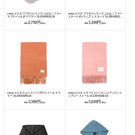
estaa エスタ フワモコシリーズ ふわもこファー
estaa エスタ フワモコシリーズ ふわもこファー
マフラーうさぎ マフラー 31-239-60031-24
スヌードポメラニアン スヌード 31-239-60023-
24
2,750円
3,190円
価格
(税込)
価格
(税込)
estaa エスタ スムースソフトRV ストール マフ
estaa エスタ とろーりストール ニュアンスシャ
ラー 31-230-60284-24
ンブレー ストール 31-230-60242-24
3,300円
3,630円
価格
(税込)
価格
(税込)