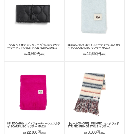
TAION タイオン ミリタリー ダウンネックウォ
814 EZCARAY エイトフォーティーンエスカラ
ーマー-ソフトシェル TAION-R203ALSML-1
イ FOULARD LISO マフラー MA017
3,960円
12,650円
価格
(税込)
価格
(税込)
814 EZCARAY エイトフォーティーンエスカラ
【セール50%OFF】 MILKFED. ミルクフェド
イ SCARF LISO マフラー MA018
STRIPED FRINGE STOLE マフラー
103254054002
22,000円
3,300円
価格
(税込)
価格
(税込)