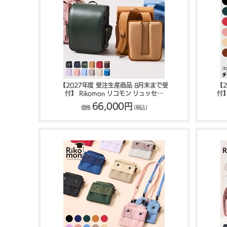
【2027年度 受注生産商品 8月末まで受
【
付】 Rikomon リコモン リュッセル
付】
MIX ランドセル RYU0016
66,000円
価格
(税込)