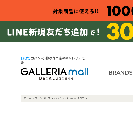
【公式】
カバン・小物の専門店のギャレリアモー
ル
BRANDS
ホーム
>
ブランドリスト
>
O-S
> Rikomon リコモン