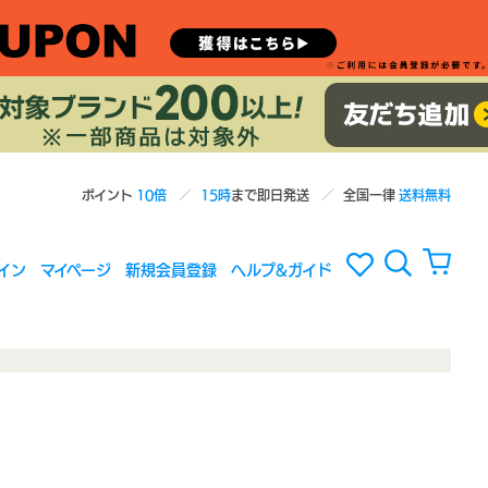
ポイント
10倍
15時
まで即日発送
全国一律
送料無料
イン
マイページ
新規会員登録
ヘルプ&ガイド