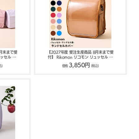
8月末まで受
【2027年度 受注生産商品 8月末まで受
ュッセル ラ
付】 Rikomon リコモン リュッセル ラ
U0011
ンドセルカバー RYU0010
3,850円
込)
価格
(税込)