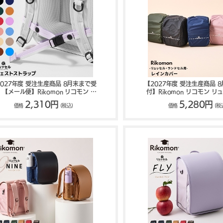
2027年度 受注生産商品 8月末まで受
【2027年度 受注生産商品 
【メール便】Rikomon リコモン リ
付】Rikomon リコモン リ
ュッセル用 チェストストラップ
ンドセル レインカバー RY
2,310円
5,280円
価格
(税込)
価格
(税
RYU0004