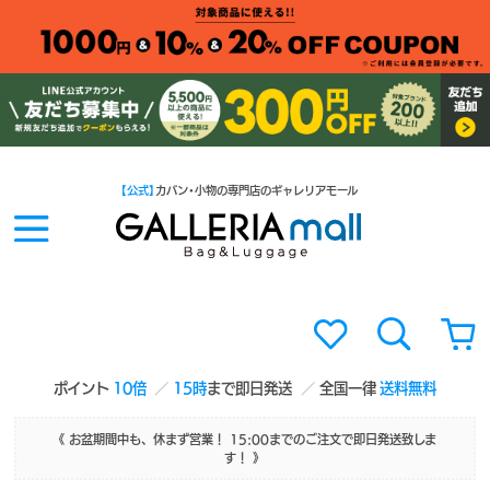
【公式】
カバン・小物の専門店のギャレリアモール
ポイント
10倍
15時
まで即日発送
全国一律
送料無料
《 お盆期間中も、休まず営業！ 15:00までのご注文で即日発送致しま
す！ 》