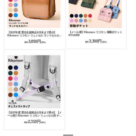
【メール便】Rikomon リコモン 移動ポケット
【2027年度 受注生産商品 8月末まで受付】
RYU0009
Rikomon リコモン リュッセル ランドセルカバ
ー RYU0010
3,300円
3,850円
価格
(税込)
価格
(税込)
【2027年度 受注生産商品 8月末まで受付】【メ
ール便】Rikomon リコモン リュッセル用 チェ
ストストラップ RYU0004
2,310円
価格
(税込)