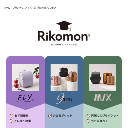
ホーム
>
ブランドリスト
>
O-S
> Rikomon リコモン