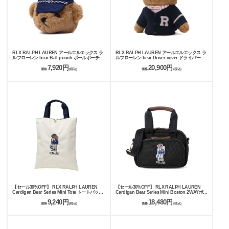
RLX RALPH LAUREN アールエルエックス ラ
RLX RALPH LAUREN アールエルエックス ラ
ルフローレン bear Ball pouch ボールポーチ
ルフローレン bear Driver cover ドライバーカ
RLA012B
バー RLA012H
7,920円
20,900円
価格
(税込)
価格
(税込)
【セール30%OFF】 RLX RALPH LAUREN
【セール30%OFF】 RLX RALPH LAUREN
Cardigan Bear Series Mini Tote トートバッグ
Cardigan Bear Series Mini Boston 2WAYボス
RLZ019C
トンバッグ RLZ019B
9,240円
18,480円
価格
(税込)
価格
(税込)