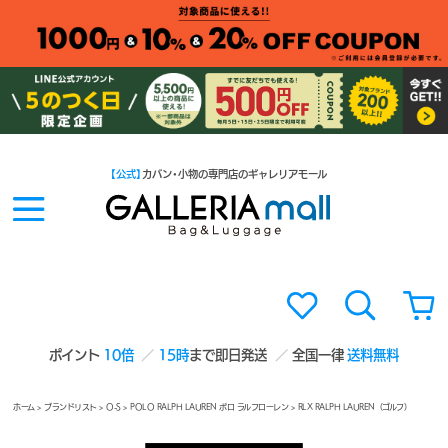
【公式】
カバン・小物の専門店のギャレリアモール
ポイント
10倍
15時
まで即日発送
全国一律
送料無料
ホーム
>
ブランドリスト
>
O-S
>
POLO RALPH LAUREN ポロ ラルフローレン
> RLX RALPH LAUREN（ゴルフ）