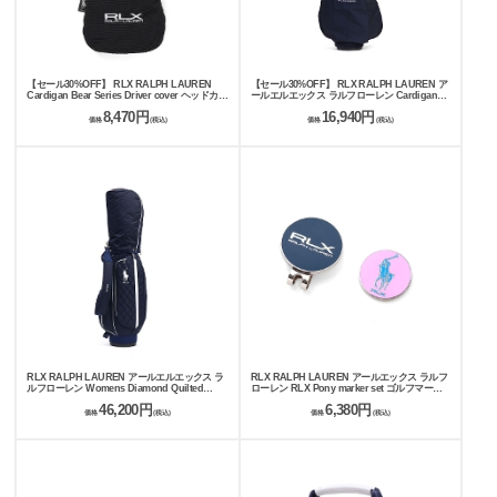
【セール30%OFF】 RLX RALPH LAUREN
【セール30%OFF】 RLX RALPH LAUREN ア
Cardigan Bear Series Driver cover ヘッドカバ
ールエルエックス ラルフローレン Cardigan
ー RLH019
Bear series Travel cover トラベルカバー
8,470円
16,940円
RLO019
価格
(税込)
価格
(税込)
RLX RALPH LAUREN アールエルエックス ラ
RLX RALPH LAUREN アールエックス ラルフ
ルフローレン Womens Diamond Quilted
ローレン RLX Pony marker set ゴルフマーカ
series Golf Bag キャディバッグ RLC005
ー RLA007A
46,200円
6,380円
価格
(税込)
価格
(税込)