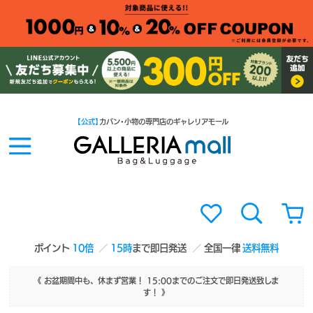
【公式】
カバン・小物の専門店のギャレリアモール
ポイント
10倍
15時
まで即日発送
全国一律
送料無料
《 お盆期間中も、休まず営業！ 15:00までのご注文で即日発送致しま
す！ 》