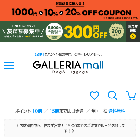
【公式】
カバン・小物の専門店のギャレリアモール
ポイント
10倍
15時
まで即日発送
全国一律
送料無料
《 お盆期間中も、休まず営業！ 15:00までのご注文で即日発送致しま
す！ 》