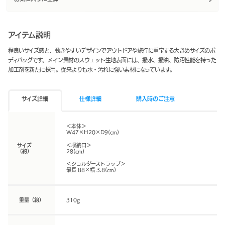
アイテム説明
程良いサイズ感と、動きやすいデザインでアウトドアや旅行に重宝する大きめサイズのボ
ディバッグです。メイン素材のスウェット生地表面には、撥水、撥油、防汚性能を持った
加工剤を新たに採用。従来よりも水・汚れに強い素材になっています。
サイズ詳細
仕様詳細
購入時のご注意
＜本体＞
W47×H20×D9(cm)
サイズ
＜収納口＞
（約）
28(cm)
＜ショルダーストラップ＞
最長 88×幅 3.8(cm)
重量（約）
310g