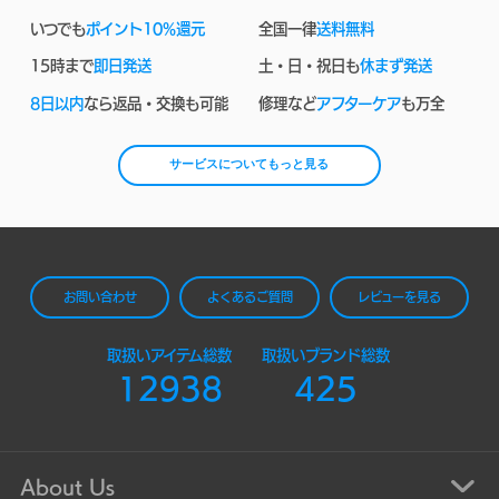
いつでも
ポイント10%還元
全国一律
送料無料
15時まで
即日発送
土・日・祝日も
休まず発送
8日以内
なら返品・交換も可能
修理など
アフターケア
も万全
サービスについてもっと見る
お問い合わせ
よくあるご質問
レビューを見る
取扱いアイテム総数
取扱いブランド総数
12938
425
About Us