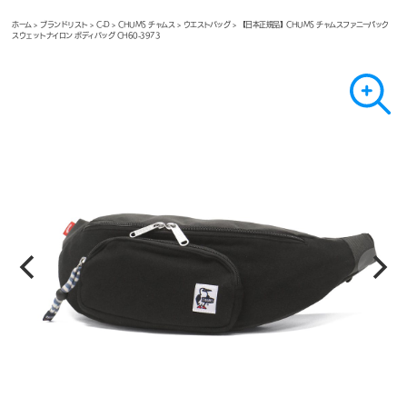
ホーム
>
ブランドリスト
>
C-D
>
CHUMS チャムス
>
ウエストバッグ
> 【日本正規品】CHUMS チャムスファニーパック
スウェットナイロン ボディバッグ CH60-3973