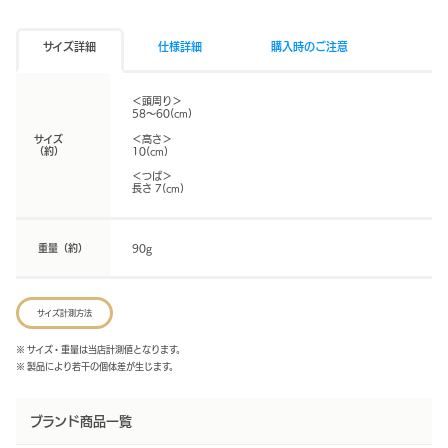
サイズ詳細
仕様詳細
購入時のご注意
＜頭周り＞
58〜60(cm)
サイズ
＜高さ＞
（約）
10(cm)
＜つば＞
長さ 7(cm)
重量（約）
90g
サイズ計測方法
※ サイズ・重量は当店計測値となります。
※ 製品により若干の個体差が生じます。
ブランド商品一覧