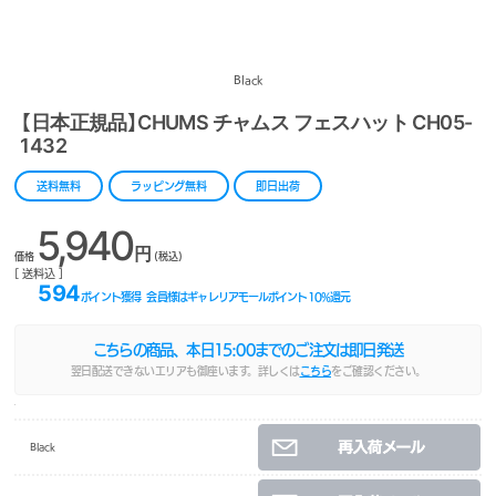
Black
【日本正規品】CHUMS チャムス フェスハット CH05-
1432
送料無料
ラッピング無料
即日出荷
5,940
円
価格
(税込)
[ 送料込 ]
594
ポイント獲得
会員様はギャレリアモールポイント
10
%還元
こちらの商品、本日
15:00
までのご注文は即日発送
翌日配送できないエリアも御座います。詳しくは
こちら
をご確認ください。
Black