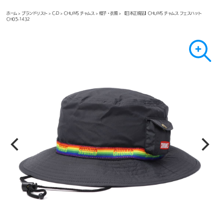
ホーム
>
ブランドリスト
>
C-D
>
CHUMS チャムス
>
帽子・衣類
> 【日本正規品】CHUMS チャムス フェスハット
CH05-1432