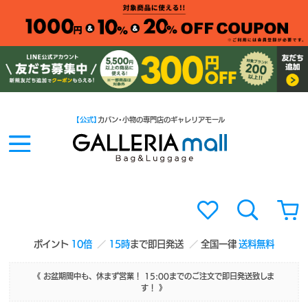
【公式】
カバン・小物の専門店のギャレリアモール
ポイント
10倍
15時
まで即日発送
全国一律
送料無料
《 お盆期間中も、休まず営業！ 15:00までのご注文で即日発送致しま
す！ 》