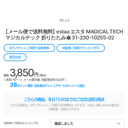
ブラック
【メール便で送料無料】 estaa エスタ MAGICAL TECH
マジカルテック 折りたたみ傘 31-230-10255-02
ゆうパケットご利用で送料無料
宅配便ご利用でラッピング可
即日出荷
3,850
円
価格
(税込)
[ 送料パターン メール便対象-宅配便送料300円 ]
38
ポイント獲得
会員様はギャレリアモールポイント
1
%還元
こちらの商品、本日
15:00
までのご注文は即日発送
こちらの商品は「ゆうパケット」ご利用で送料無料となります。2点以上購入される場合は
「宅配便」が表示されます。
宅急便をご利用のみラッピング可