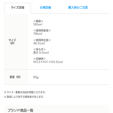
サイズ詳細
仕様詳細
購入時のご注意
＜親骨＞
50(cm)
＜使用時直径＞
78(cm)
サイズ
＜使用時全長＞
（約）
46.5(cm)
＜持ち手＞
長さ 0.5(cm)
＜収納時＞
W3.5×H21×D3.5(cm)
重量（約）
65g
※ サイズ・重量は当店計測値となります。
※ 製品により若干の個体差が生じます。
ブランド商品一覧