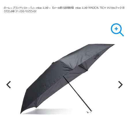
ホーム
>
ブランドリスト
>
E-J
>
estaa エスタ
> 【メール便で送料無料】 estaa エスタ MAGICAL TECH マジカルテック 折
りたたみ傘 31-230-10255-02