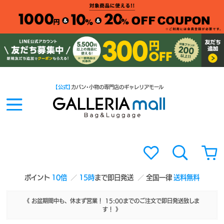
【公式】
カバン・小物の専門店のギャレリアモール
ポイント
10倍
15時
まで即日発送
全国一律
送料無料
《 お盆期間中も、休まず営業！ 15:00までのご注文で即日発送致しま
す！ 》