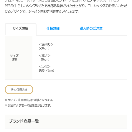
フロントにローレルリースロゴを施したプレーンなコットンピケキャップ。『FRED
PERRY』らしいシンプルさと気品ある洗練された仕上がり。ユニセックスでお使いいただ
けるデザインで、シーズン問わず活躍するアイテムです。
サイズ詳細
仕様詳細
購入時のご注意
＜頭周り＞
59(cm)
サイズ
＜高さ＞
（約）
10(cm)
＜つば＞
長さ 7(cm)
サイズ計測方法
※ サイズ・重量は当店計測値となります。
※ 製品により若干の個体差が生じます。
ブランド商品一覧