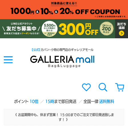
【公式】
カバン・小物の専門店のギャレリアモール
ポイント
10倍
15時
まで即日発送
全国一律
送料無料
《 お盆期間中も、休まず営業！ 15:00までのご注文で即日発送致しま
す！ 》