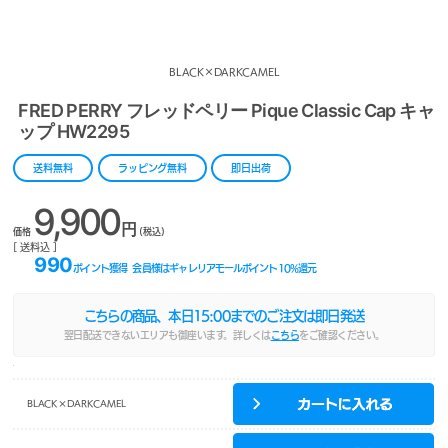
BLACK×DARKCAMEL
FRED PERRY フレッドペリー Pique Classic Cap キャ
ップ HW2295
送料無料
ラッピング無料
即日出荷
9,900
円
価格
(税込)
[ 送料込 ]
990
ポイント獲得
会員様はギャレリアモールポイント
10
%還元
こちらの商品、本日
15:00
までのご注文は即日発送
翌日配送できないエリアも御座います。詳しくは
こちら
をご確認ください。
BLACK×DARKCAMEL