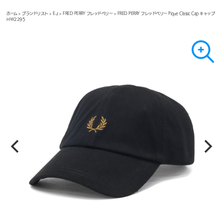
ホーム
>
ブランドリスト
>
E-J
>
FRED PERRY フレッドペリー
> FRED PERRY フレッドペリー Pique Classic Cap キャップ
HW2295