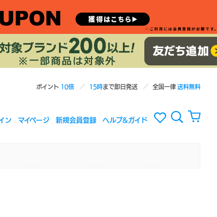
ポイント
10倍
15時
まで即日発送
全国一律
送料無料
イン
マイページ
新規会員登録
ヘルプ&ガイド