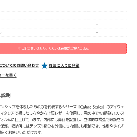
-
-
o
-
申し訳ございません。ただいま在庫がございません。
ム説明
ンシップを体現したFAROを代表するシリーズ『Calma Series』のアイウェ
。イタリアで鞣したしなやかな上質レザーを使用し、鞄の中でも嵩張らないス
フォルムに仕上げています。内部には鼻緒を設置し、立体的な構造で眼鏡をつ
く保護。収納時にはテンプル部分を外側にも内側にも収納でき、性別やサイズ
幅広くお使いいただけます。