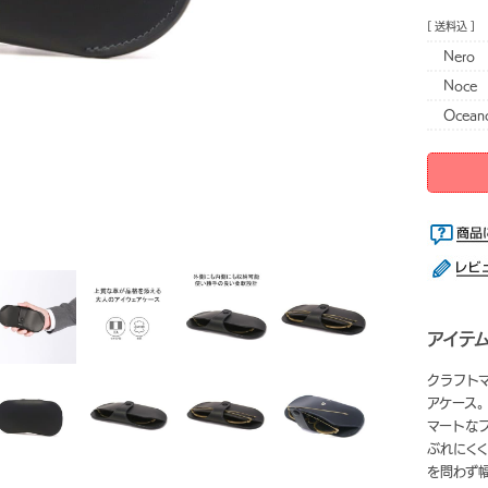
[ 送料込 ]
Nero
Noce
Ocean
アイテ
クラフトマ
アケース
マートな
ぶれにく
を問わず