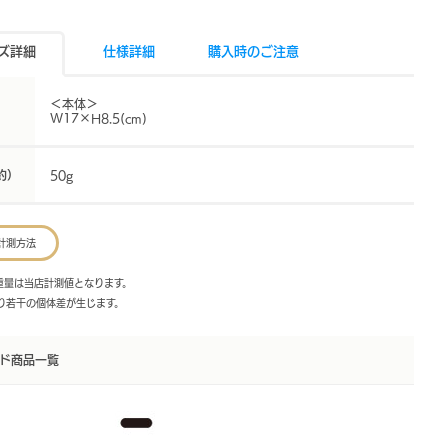
ズ詳細
仕様詳細
購入時のご注意
＜本体＞
W17×H8.5(cm)
約）
50g
計測方法
・重量は当店計測値となります。
より若干の個体差が生じます。
ド商品一覧