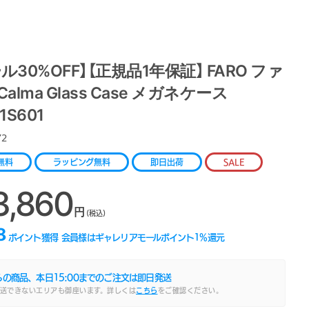
ル30%OFF】【正規品1年保証】 FARO ファ
Calma Glass Case メガネケース
1S601
72
無料
ラッピング無料
即日出荷
SALE
3,860
円
(税込)
8
ポイント獲得
会員様はギャレリアモールポイント
1
%還元
らの商品、本日
15:00
までのご注文は即日発送
送できないエリアも御座います。詳しくは
こちら
をご確認ください。