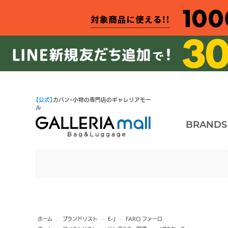
【公式】
カバン・小物の専門店のギャレリアモー
ル
BRANDS
ホーム
>
ブランドリスト
>
E-J
>
FARO ファーロ