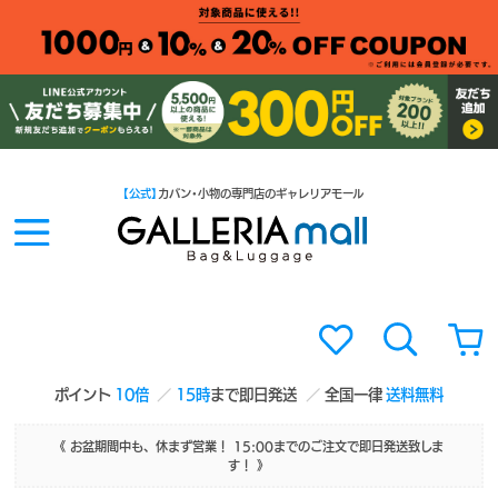
【公式】
カバン・小物の専門店のギャレリアモール
ポイント
10倍
15時
まで即日発送
全国一律
送料無料
《 お盆期間中も、休まず営業！ 15:00までのご注文で即日発送致しま
す！ 》