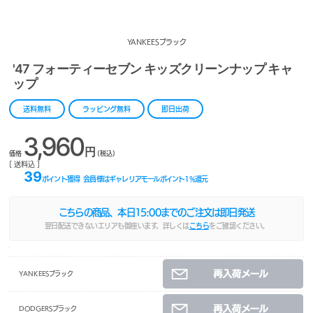
YANKEESブラック
'47 フォーティーセブン キッズクリーンナップ キャ
ップ
送料無料
ラッピング無料
即日出荷
3,960
円
価格
(税込)
[ 送料込 ]
39
ポイント獲得
会員様はギャレリアモールポイント
1
%還元
こちらの商品、本日
15:00
までのご注文は即日発送
翌日配送できないエリアも御座います。詳しくは
こちら
をご確認ください。
YANKEESブラック
DODGERSブラック