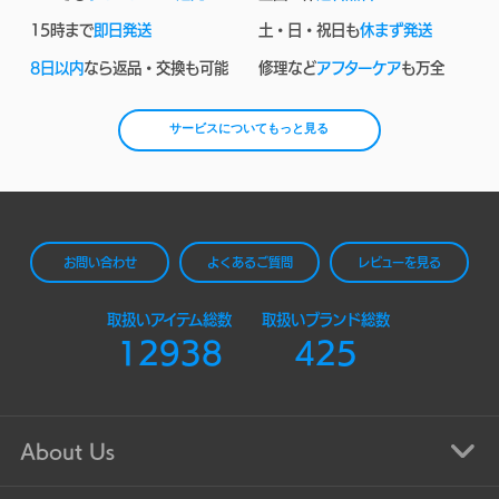
15時まで
即日発送
土・日・祝日も
休まず発送
8日以内
なら返品・交換も可能
修理など
アフターケア
も万全
サービスについてもっと見る
お問い合わせ
よくあるご質問
レビューを見る
取扱いアイテム総数
取扱いブランド総数
12938
425
About Us