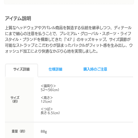
アイテム説明
上質なヘッドウェアやアパレル商品を製造する伝統を継承しつつ、ディテール
にまで細心の注意を払うことで、プレミアム・グローバル・スポーツ・ライフ
スタイル・ブランドを構築してきた『'47 』のキッズキャップ。サイズ調節が
可能なストラップとこだわりが詰まったバックルがフィット感を生み出し、ウ
ォッシュド加工により快適なかぶり心地を実現しました。
サイズ詳細
仕様詳細
購入時のご注意
＜頭周り＞
52～56(cm)
サイズ
＜高さ＞
（約）
12(cm)
＜つば＞
長さ 6.5(cm)
重量（約）
88g