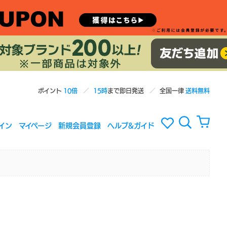
ポイント
10倍
15時
まで即日発送
全国一律
送料無料
イン
マイページ
新規会員登録
ヘルプ&ガイド