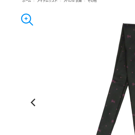
ホーム
>
アイテムリスト
>
アパレル 衣類
>
その他