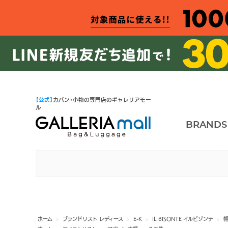
【公式】
カバン・小物の専門店のギャレリアモー
ル
BRANDS
ホーム
>
ブランドリスト レディース
>
E-K
>
IL BISONTE イルビゾンテ
>