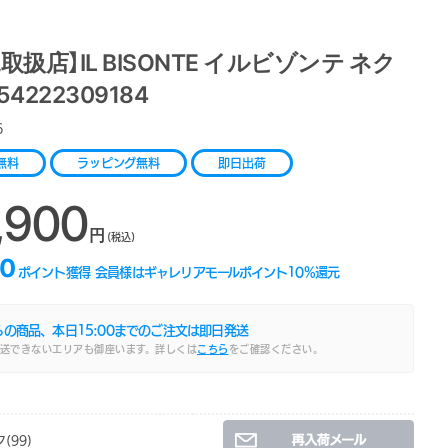
取扱店】IL BISONTE イルビゾンテ ネク
54222309184
6
無料
ラッピング無料
即日出荷
,900
円
(税込)
0
ポイント獲得
会員様はギャレリアモールポイント
10
%還元
らの商品、本日
15:00
までのご注文は即日発送
送できないエリアも御座います。詳しくは
こちら
をご確認ください。
(99)