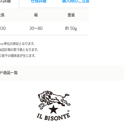
ズ詳細
仕様詳細
購入時のご注意
全長
幅
重量
430
30～80
約 50g
mm単位の表記となります。
は当店計測の実寸値となります。
より若干の個体差が生じます。
ド商品一覧