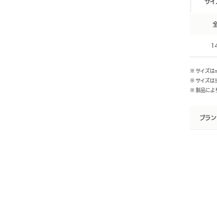
サイ
1
※ サイズは
※ サイズ
※ 製品に
ブラン