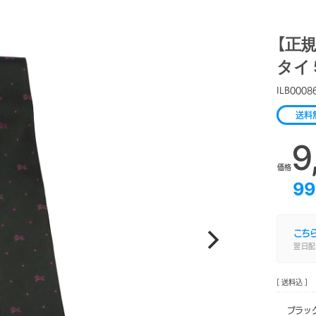
【正規
タイ 
ILB0008
送料
9
価格
99
こち
翌日配
[ 送料込 ]
ブラック