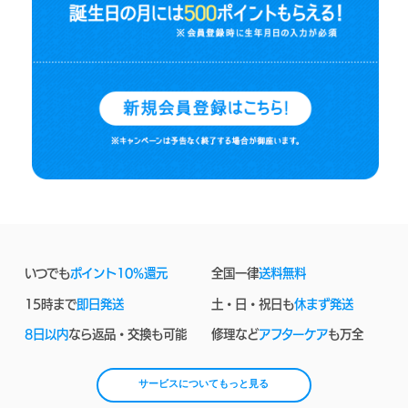
いつでも
ポイント10%還元
全国一律
送料無料
15時まで
即日発送
土・日・祝日も
休まず発送
8日以内
なら返品・交換も可能
修理など
アフターケア
も万全
サービスについてもっと見る