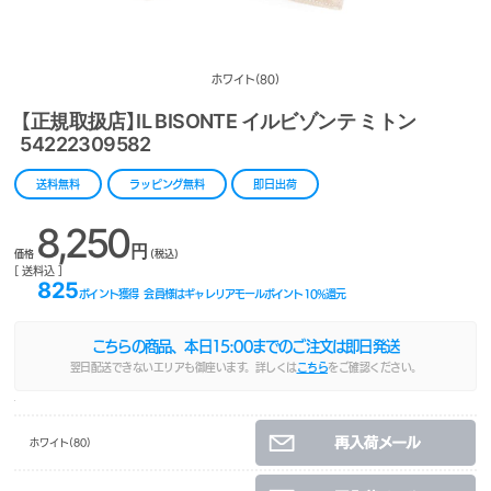
ホワイト(80)
【正規取扱店】IL BISONTE イルビゾンテ ミトン
54222309582
送料無料
ラッピング無料
即日出荷
8,250
円
価格
(税込)
[ 送料込 ]
825
ポイント獲得
会員様はギャレリアモールポイント
10
%還元
こちらの商品、本日
15:00
までのご注文は即日発送
翌日配送できないエリアも御座います。詳しくは
こちら
をご確認ください。
ホワイト(80)