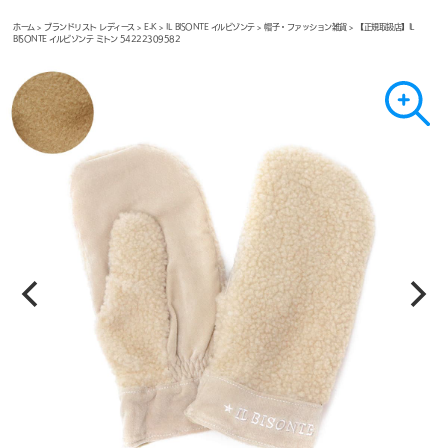
ホーム
>
ブランドリスト レディース
>
E-K
>
IL BISONTE イルビゾンテ
>
帽子・ファッション雑貨
> 【正規取扱店】IL
BISONTE イルビゾンテ ミトン 54222309582