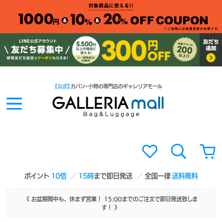
【公式】
カバン・小物の専門店のギャレリアモール
ポイント
10倍
15時
まで即日発送
全国一律
送料無料
《 お盆期間中も、休まず営業！ 15:00までのご注文で即日発送致しま
す！ 》